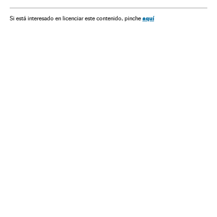
Congresso Nacional
Política
Meio ambiente
Indígenas
Crisis económica coronavirus covid-19
aquí
Si está interesado en licenciar este contenido, pinche