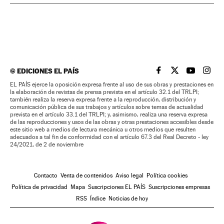
©
EDICIONES EL PAÍS
EL PAÍS BRASIL EN
EL PAÍS BRASI
EL PAÍS B
EL PA
EL PAÍS ejerce la oposición expresa frente al uso de sus obras y prestaciones en
la elaboración de revistas de prensa prevista en el artículo 32.1 del TRLPI;
también realiza la reserva expresa frente a la reproducción, distribución y
comunicación pública de sus trabajos y artículos sobre temas de actualidad
prevista en el artículo 33.1 del TRLPI; y, asimismo, realiza una reserva expresa
de las reproducciones y usos de las obras y otras prestaciones accesibles desde
este sitio web a medios de lectura mecánica u otros medios que resulten
adecuados a tal fin de conformidad con el artículo 67.3 del Real Decreto - ley
24/2021, de 2 de noviembre
Contacto
Venta de contenidos
Aviso legal
Política cookies
Política de privacidad
Mapa
Suscripciones EL PAÍS
Suscripciones empresas
RSS
Índice
Noticias de hoy