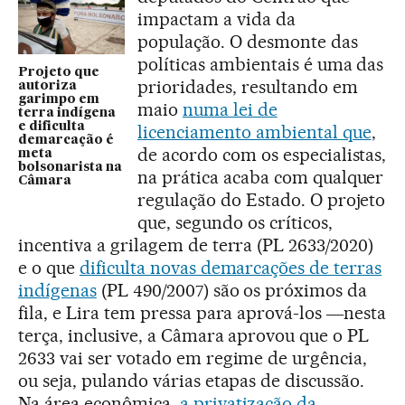
impactam a vida da
população. O desmonte das
políticas ambientais é uma das
Projeto que
prioridades, resultando em
autoriza
garimpo em
maio
numa lei de
terra indígena
e dificulta
licenciamento ambiental que
,
demarcação é
de acordo com os especialistas,
meta
bolsonarista na
na prática acaba com qualquer
Câmara
regulação do Estado. O projeto
que, segundo os críticos,
incentiva a grilagem de terra (PL 2633/2020)
e o que
dificulta novas demarcações de terras
indígenas
(PL 490/2007) são os próximos da
fila, e Lira tem pressa para aprová-los ―nesta
terça, inclusive, a Câmara aprovou que o PL
2633 vai ser votado em regime de urgência,
ou seja, pulando várias etapas de discussão.
Na área econômica,
a privatização da