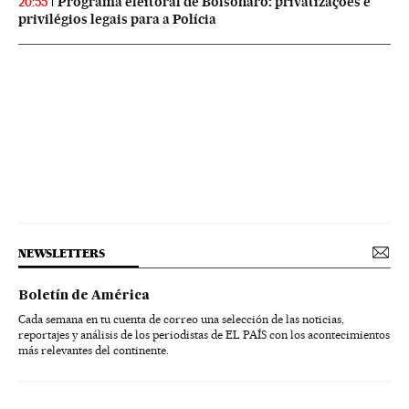
Programa eleitoral de Bolsonaro: privatizações e
20:55
privilégios legais para a Polícia
NEWSLETTERS
Boletín de América
Cada semana en tu cuenta de correo una selección de las noticias,
reportajes y análisis de los periodistas de EL PAÍS con los acontecimientos
más relevantes del continente.