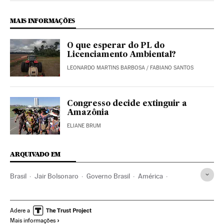
MAIS INFORMAÇÕES
O que esperar do PL do
Licenciamento Ambiental?
LEONARDO MARTINS BARBOSA
/
FABIANO SANTOS
Congresso decide extinguir a
Amazônia
ELIANE BRUM
ARQUIVADO EM
Brasil
Jair Bolsonaro
Governo Brasil
América
Governo
Presidente Brasil
Presidência Brasil
Arthur Lira
Câmara Deputados
Senado Federal
Adere a
Mais informações