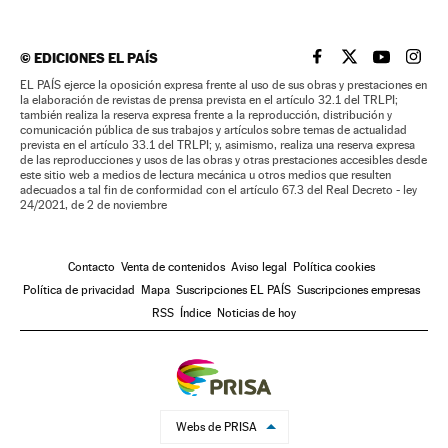
©
EDICIONES EL PAÍS
EL PAÍS BRASIL EN
EL PAÍS BRASI
EL PAÍS B
EL PA
EL PAÍS ejerce la oposición expresa frente al uso de sus obras y prestaciones en
la elaboración de revistas de prensa prevista en el artículo 32.1 del TRLPI;
también realiza la reserva expresa frente a la reproducción, distribución y
comunicación pública de sus trabajos y artículos sobre temas de actualidad
prevista en el artículo 33.1 del TRLPI; y, asimismo, realiza una reserva expresa
de las reproducciones y usos de las obras y otras prestaciones accesibles desde
este sitio web a medios de lectura mecánica u otros medios que resulten
adecuados a tal fin de conformidad con el artículo 67.3 del Real Decreto - ley
24/2021, de 2 de noviembre
Contacto
Venta de contenidos
Aviso legal
Política cookies
Política de privacidad
Mapa
Suscripciones EL PAÍS
Suscripciones empresas
RSS
Índice
Noticias de hoy
Webs de PRISA