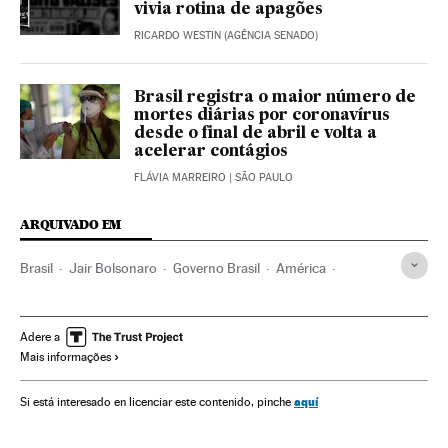
vivia rotina de apagões
RICARDO WESTIN (AGÊNCIA SENADO)
Brasil registra o maior número de
mortes diárias por coronavírus
desde o final de abril e volta a
acelerar contágios
FLÁVIA MARREIRO
| SÃO PAULO
ARQUIVADO EM
Brasil
Jair Bolsonaro
Governo Brasil
América
Governo
Presidente Brasil
Presidência Brasil
Senado Federal
Brasília
Ajuste fiscal
MP
Energia
Adere a
Mais informações
Energia hidráulica
Energia eólica
Privatizações
Eletrobras
aquí
Si está interesado en licenciar este contenido, pinche