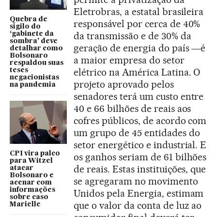
Eletrobras, a estatal brasileira
Quebra de
responsável por cerca de 40%
sigilo do
da transmissão e de 30% da
‘gabinete da
sombra’ deve
geração de energia do país ―é
detalhar como
Bolsonaro
a maior empresa do setor
respaldou suas
elétrico na América Latina. O
teses
negacionistas
projeto aprovado pelos
na pandemia
senadores terá um custo entre
40 e 66 bilhões de reais aos
cofres públicos, de acordo com
um grupo de 45 entidades do
setor energético e industrial. E
CPI vira palco
os ganhos seriam de 61 bilhões
para Witzel
de reais. Estas instituições, que
atacar
Bolsonaro e
se agregaram no movimento
acenar com
informações
Unidos pela Energia, estimam
sobre caso
que o valor da conta de luz ao
Marielle