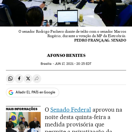
O senador Rodrigo Pacheco diante de telão com o senador Marcos
Rogério, durante a votação da MP da Eletrobrás.
PEDRO FRANÇA/AG. SENADO
AFONSO BENITES
Brasília -
JUN
17, 2021 - 20:25
EDT
Compartir en Whatsapp
Compartir en Facebook
Compartir en Twitter
Desplegar Redes Sociales
Añadir EL PAÍS en Google
O
Senado Federal
aprovou na
MAIS INFORMAÇÕES
noite desta quinta-feira a
medida provisória que
permite a privatização da