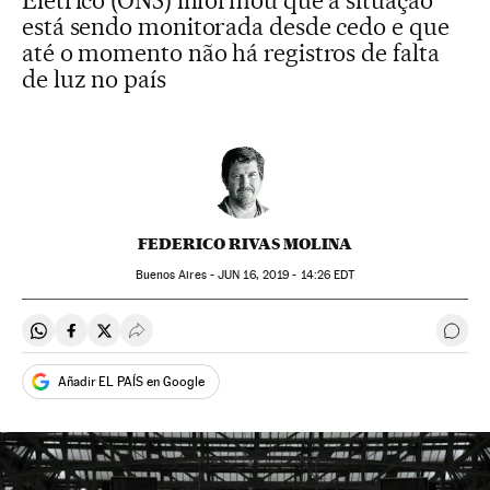
Elétrico (ONS) informou que a situação
está sendo monitorada desde cedo e que
até o momento não há registros de falta
de luz no país
FEDERICO RIVAS MOLINA
Buenos Aires -
JUN
16, 2019 - 14:26
EDT
Compartir en Whatsapp
Compartir en Facebook
Compartir en Twitter
Desplegar Redes Sociales
Come
Añadir EL PAÍS en Google