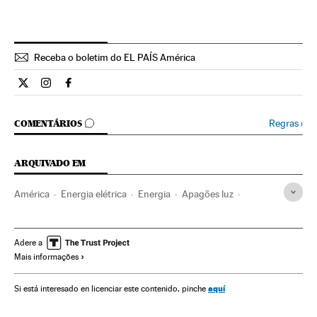
Receba o boletim do EL PAÍS América
Internacional El País Brasil en Twitter
Internacional El País Brasil en Instagram
Internacional El País Brasil en Facebook
COMENTÁRIOS
Regras
›
COMENTÁRIOS
ARQUIVADO EM
América
Energia elétrica
Energia
Apagões luz
Argentina
Uruguai
Chile
Fornecimento eletricidade
Brasil
Fornecimento energia
América do Sul
Adere a
Mais informações
América Latina
aquí
Si está interesado en licenciar este contenido, pinche