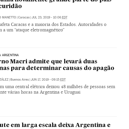
curidão
O MANETTO
|
Caracas
|
JUL 23, 2019 - 10:06
EDT
afeta Caracas e a maioria dos Estados. Autoridades o
m a um “ataque eletromagnético”
A ARGENTINA
no Macri admite que levará duas
as para determinar causas do apagão
ZÁLEZ
|
Buenos Aires
|
JUN 17, 2019 - 09:15
EDT
em uma central elétrica deixou 48 milhões de pessoas sem
ante várias horas na Argentina e Uruguai
ute em larga escala deixa Argentina e