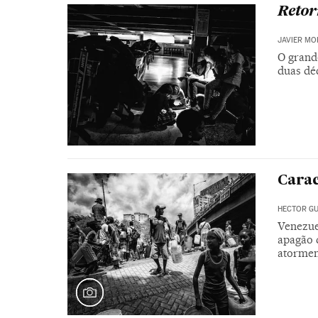
Retor
JAVIER M
O grand
duas dé
Carac
HECTOR G
Venezue
apagão d
atormen