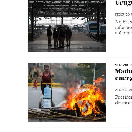
Urugu
FEDERICO 
No Bras
informo
até o mo
VENEZUEL
Madur
energ
ALONSO M
Preside
deixaram