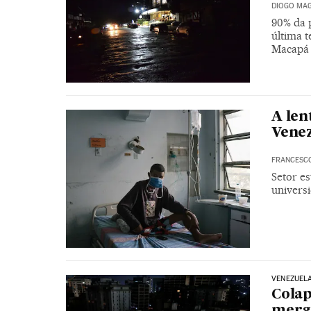
DIOGO MAG
90% da 
última t
Macapá
A len
Vene
FRANCESC
Setor es
univers
VENEZUEL
Colap
mergu