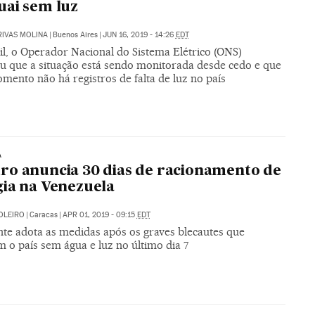
ai sem luz
RIVAS MOLINA
|
Buenos Aires
|
JUN 16, 2019 - 14:26
EDT
il, o Operador Nacional do Sistema Elétrico (ONS)
u que a situação está sendo monitorada desde cedo e que
mento não há registros de falta de luz no país
A
o anuncia 30 dias de racionamento de
ia na Venezuela
OLEIRO
|
Caracas
|
APR 01, 2019 - 09:15
EDT
nte adota as medidas após os graves blecautes que
 o país sem água e luz no último dia 7