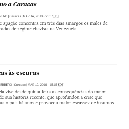
no a Caracas
ORENO
|
Caracas
|
MAR 14, 2019 - 21:37
EDT
e apagão concentra em três dias amargos os males de
cadas de regime chavista na Venezuela
as às escuras
UERRERO
|
Caracas
|
MAR 12, 2019 - 15:15
EDT
la vive desde quinta-feira as consequências do maior
e sua história recente, que aprofundou a crise que
ta o país há anos e provocou maior escassez de insumos