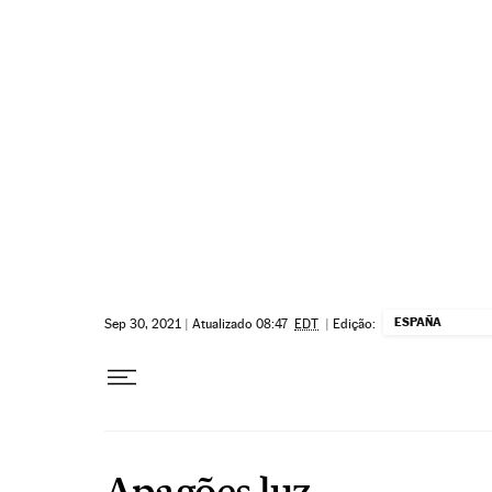
Pular para o conteúdo
ESPAÑA
Sep 30, 2021
|
Atualizado 08:47
EDT
|
Edição:
Apagões luz