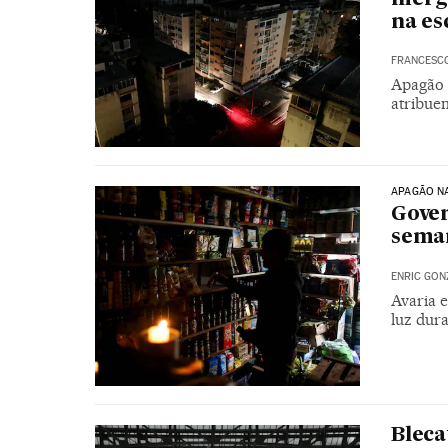
na es
FRANCESC
Apagão 
atribue
APAGÃO N
Gover
seman
ENRIC GON
Avaria 
luz dur
Bleca