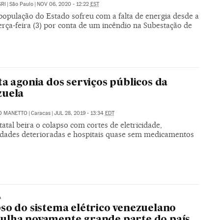
RI
|
São Paulo
|
NOV 06, 2020 - 12:22
EST
população do Estado sofreu com a falta de energia desde a
erça-feira (3) por conta de um incêndio na Subestação de
ta agonia dos serviços públicos da
zuela
O MANETTO
|
Caracas
|
JUL 28, 2019 - 13:34
EDT
tatal beira o colapso com cortes de eletricidade,
idades deterioradas e hospitais quase sem medicamentos
A
so do sistema elétrico venezuelano
lha novamente grande parte do país