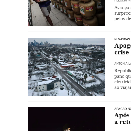
HELOÍSA 
Avanço 
surpree
pelos de
NEVASCAS
Apagã
crise 
ANTONIA 
Republi
pane qu
eletric
ao viaja
APAGÃO N
Após 
a ret