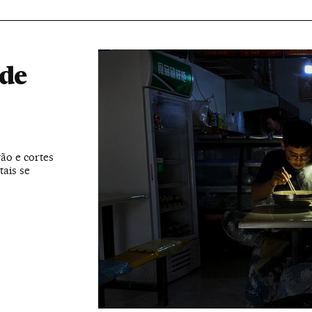
 de
ão e cortes
tais se