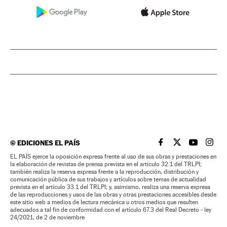
©
EDICIONES EL PAÍS
EL PAÍS BRASIL EN
EL PAÍS BRASI
EL PAÍS B
EL PA
EL PAÍS ejerce la oposición expresa frente al uso de sus obras y prestaciones en
la elaboración de revistas de prensa prevista en el artículo 32.1 del TRLPI;
también realiza la reserva expresa frente a la reproducción, distribución y
comunicación pública de sus trabajos y artículos sobre temas de actualidad
prevista en el artículo 33.1 del TRLPI; y, asimismo, realiza una reserva expresa
de las reproducciones y usos de las obras y otras prestaciones accesibles desde
este sitio web a medios de lectura mecánica u otros medios que resulten
adecuados a tal fin de conformidad con el artículo 67.3 del Real Decreto - ley
24/2021, de 2 de noviembre