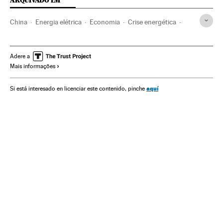
ARQUIVADO EM
China
Energia elétrica
Economia
Crise energética
Carvão
Centrais térmicas
Apagões luz
Energia
Meio ambiente
Crescimento econômico
Adere a
Mais informações
aquí
Si está interesado en licenciar este contenido, pinche