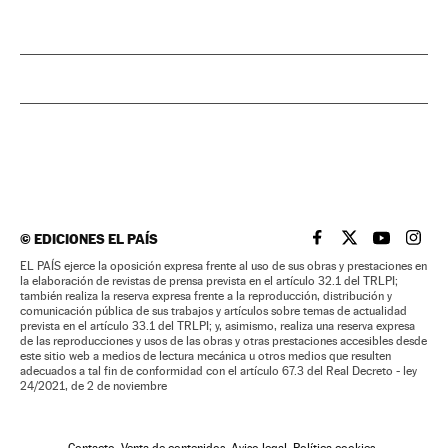
©
EDICIONES EL PAÍS
EL PAÍS BRASIL EN
EL PAÍS BRASI
EL PAÍS B
EL PA
EL PAÍS ejerce la oposición expresa frente al uso de sus obras y prestaciones en
la elaboración de revistas de prensa prevista en el artículo 32.1 del TRLPI;
también realiza la reserva expresa frente a la reproducción, distribución y
comunicación pública de sus trabajos y artículos sobre temas de actualidad
prevista en el artículo 33.1 del TRLPI; y, asimismo, realiza una reserva expresa
de las reproducciones y usos de las obras y otras prestaciones accesibles desde
este sitio web a medios de lectura mecánica u otros medios que resulten
adecuados a tal fin de conformidad con el artículo 67.3 del Real Decreto - ley
24/2021, de 2 de noviembre