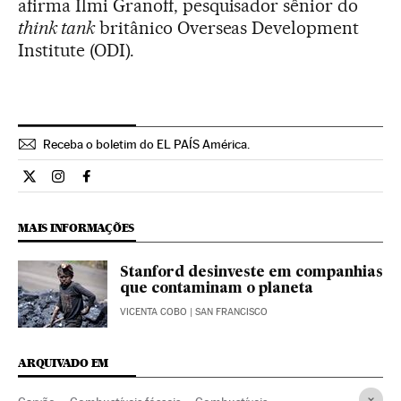
afirma Ilmi Granoff, pesquisador sênior do
think tank
britânico Overseas Development
Institute (ODI).
Receba o boletim do EL PAÍS América.
Economia El País Brasil en Twitter
Economia El País Brasil en Instagram
Economia El País Brasil en Facebook
MAIS INFORMAÇÕES
Stanford desinveste em companhias
que contaminam o planeta
VICENTA COBO
| SAN FRANCISCO
ARQUIVADO EM