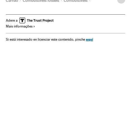
Carvão
Combustíveis fósseis
Combustíveis
Energia não renovável
Fontes energia
Energia
Adere a
Mais informações
aquí
Si está interesado en licenciar este contenido, pinche