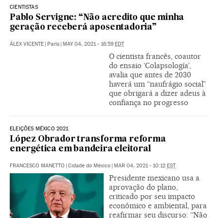
CIENTISTAS
Pablo Servigne: “Não acredito que minha
geração receberá aposentadoria”
ÁLEX VICENTE
|
Paris
|
MAY 04, 2021 - 16:59
EDT
O cientista francês, coautor
do ensaio ‘Colapsología’,
avalia que antes de 2030
haverá um “naufrágio social”
que obrigará a dizer adeus à
confiança no progresso
ELEIÇÕES MÉXICO 2021
López Obrador transforma reforma
energética em bandeira eleitoral
FRANCESCO MANETTO
|
Cidade do México
|
MAR 04, 2021 - 10:12
EST
Presidente mexicano usa a
aprovação do plano,
criticado por seu impacto
econômico e ambiental, para
reafirmar seu discurso: “Não