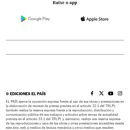
Baixe o app
©
EDICIONES EL PAÍS
EL PAÍS BRASIL EN
EL PAÍS BRASI
EL PAÍS B
EL PA
EL PAÍS ejerce la oposición expresa frente al uso de sus obras y prestaciones en
la elaboración de revistas de prensa prevista en el artículo 32.1 del TRLPI;
también realiza la reserva expresa frente a la reproducción, distribución y
comunicación pública de sus trabajos y artículos sobre temas de actualidad
prevista en el artículo 33.1 del TRLPI; y, asimismo, realiza una reserva expresa
de las reproducciones y usos de las obras y otras prestaciones accesibles desde
este sitio web a medios de lectura mecánica u otros medios que resulten