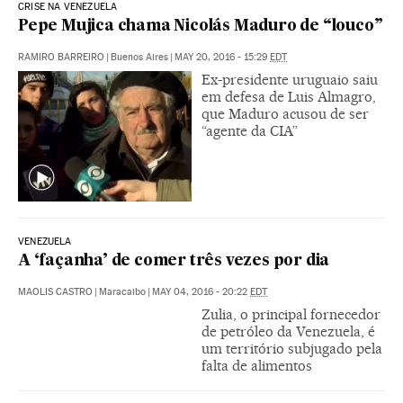
CRISE NA VENEZUELA
Pepe Mujica chama Nicolás Maduro de “louco”
RAMIRO BARREIRO
|
Buenos Aires
|
MAY 20, 2016 - 15:29
EDT
Ex-presidente uruguaio saiu
em defesa de Luis Almagro,
que Maduro acusou de ser
“agente da CIA”
VENEZUELA
A ‘façanha’ de comer três vezes por dia
MAOLIS CASTRO
|
Maracaibo
|
MAY 04, 2016 - 20:22
EDT
Zulia, o principal fornecedor
de petróleo da Venezuela, é
um território subjugado pela
falta de alimentos