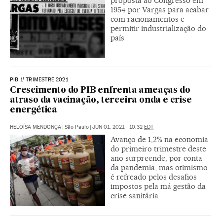
proposta ao Congresso em
1954 por Vargas para acabar
com racionamentos e
permitir industrialização do
país
PIB 1º TRIMESTRE 2021
Crescimento do PIB enfrenta ameaças do
atraso da vacinação, terceira onda e crise
energética
HELOÍSA MENDONÇA
|
São Paulo
|
JUN 01, 2021 - 10:32
EDT
Avanço de 1,2% na economia
do primeiro trimestre deste
ano surpreende, por conta
da pandemia, mas otimismo
é refreado pelos desafios
impostos pela má gestão da
crise sanitária