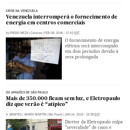
CRISE NA VENEZUELA
Venezuela interromperá o fornecimento de
energia em centros comerciais
ALFREDO MEZA
|
Caracas
|
FEB 08, 2016 - 17:42
EST
O fornecimento de energia
elétrica será interrompido
em dois períodos devido à
seca prolongada
OS APAGÕES DE SÃO PAULO
Mais de 350.000 ficam sem luz, e Eletropaulo
diz que verão é “atípico”
A. BENITES
/
MARÍA MARTÍN
|
São Paulo
|
JAN 14, 2015 - 15:39
EST
Diretor da Eletropaulo culpa
"severidade" de raios e