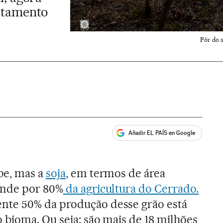
atamento
Pôr do 
Añadir EL PAÍS en Google
ales
be, mas a
soja
, em termos de área
onde por 80%
da agricultura do Cerrado.
te 50% da produção desse grão está
 bioma. Ou seja: são mais de 18 milhões