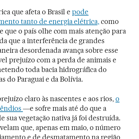
ica que afeta o Brasil e
pode
ento tanto de energia elétrica,
como
te que o país olhe com mais atenção para
ida que a interferência de grandes
eira desordenada avança sobre esse
el prejuízo com a perda de animais e
tendo toda bacia hidrográfica do
as do Paraguai e da Bolívia.
ejuízo claro às nascentes e aos rios,
o
cêndios
―e sofre mais até do que a
 sua vegetação nativa já foi destruída.
velam que, apenas em maio, o número
jamento e de desmatamento na região