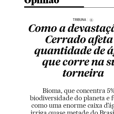
Opinião
TRIBUNA
i
Como a devastaç
Cerrado afeta
quantidade de 
que corre na s
torneira
Bioma, que concentra 5
biodiversidade do planeta e 
como uma enorme caixa d’á
irriga quase metade do Brasi