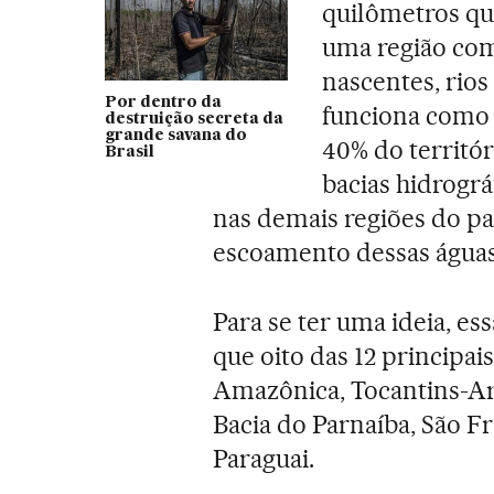
quilômetros qua
uma região com
nascentes, rios
Por dentro da
funciona como 
destruição secreta da
grande savana do
40% do territór
Brasil
bacias hidrográ
nas demais regiões do paí
escoamento dessas águas
Para se ter uma ideia, e
que oito das 12 principais
Amazônica, Tocantins-Ara
Bacia do Parnaíba, São Fr
Paraguai.