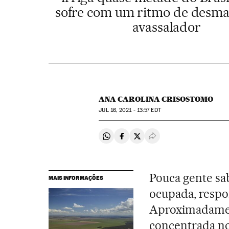
sofre com um ritmo de desm
avassalador
ANA CAROLINA CRISOSTOMO
JUL
16, 2021 - 13:57
EDT
Compartir en Whatsapp
Compartir en Facebook
Compartir en Twitter
Desplegar Redes Soci
Pouca gente sa
MAIS INFORMAÇÕES
ocupada, resp
Aproximadamen
concentrada no