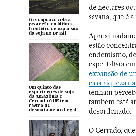
de hectares oc
savana, que é 
Greenpeace cobra
proteção da última
fronteira de expansão
da soja no Brasil
Aproximadamen
estão concentr
endemismo, de 
especialista e
expansão de um
essa riqueza na
Um quinto das
tenham percebi
exportações de soja
da Amazônia e
também está a
Cerrado à UE tem
rastro de
desordenado.
desmatamento ilegal
O Cerrado, que