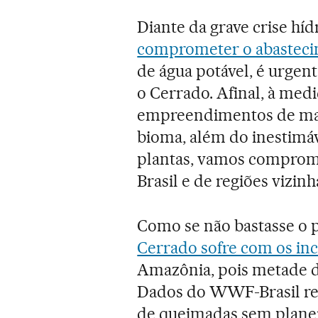
Diante da grave crise hídr
comprometer o abastecim
de água potável, é urgen
o Cerrado. Afinal, à med
empreendimentos de man
bioma, além do inestimáv
plantas, vamos comprome
Brasil e de regiões vizinh
Como se não bastasse o pr
Cerrado sofre com os in
Amazônia, pois metade de
Dados do WWF-Brasil re
de queimadas sem plane