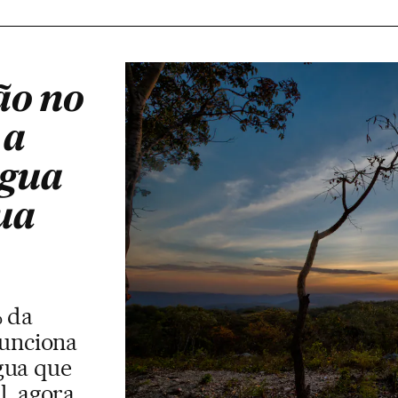
ão no
 a
água
ua
% da
funciona
gua que
l, agora