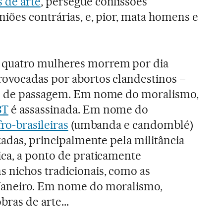
 de arte
, persegue confissões
niões contrárias, e, pior, mata homens e
quatro mulheres morrem por dia
rovocadas por abortos clandestinos –
se de passagem. Em nome do moralismo,
BT
é assassinada. Em nome do
fro-brasileiras
(umbanda e candomblé)
zadas, principalmente pela militância
ca, a ponto de praticamente
 nichos tradicionais, como as
Janeiro. Em nome do moralismo,
ras de arte...