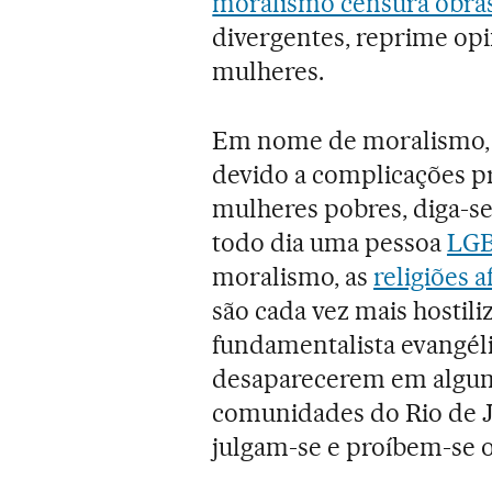
moralismo censura obras
divergentes, reprime opi
mulheres.
Em nome de moralismo, 
devido a complicações p
mulheres pobres, diga-
todo dia uma pessoa
LG
moralismo, as
religiões a
são cada vez mais hostili
fundamentalista evangéli
desaparecerem em alguns
comunidades do Rio de 
julgam-se e proíbem-se ob