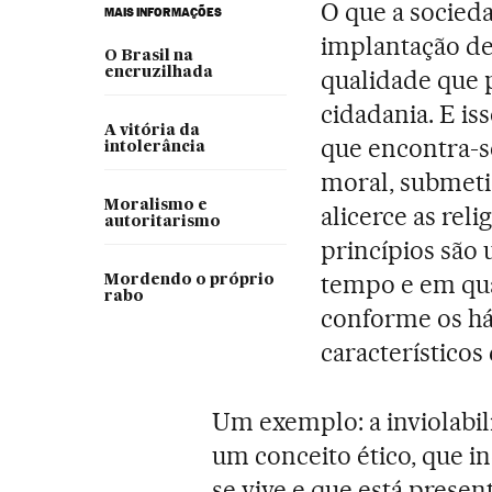
O que a socieda
MAIS INFORMAÇÕES
implantação de
O Brasil na
encruzilhada
qualidade que p
cidadania. E is
A vitória da
que encontra-
intolerância
moral, submeti
Moralismo e
alicerce as reli
autoritarismo
princípios são 
tempo e em qua
Mordendo o próprio
rabo
conforme os há
característicos
Um exemplo: a inviolabil
um conceito ético, que 
se vive e que está present