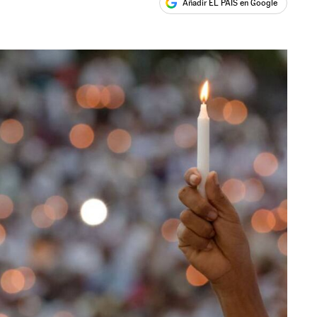
Añadir EL PAÍS en Google
ales