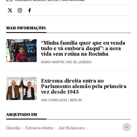
Opiniao El País Brasil en Twitter
Opiniao El País Brasil en Instagram
Opiniao El País Brasil en Facebook
MAIS INFORMAÇÕES
“Minha família quer que eu venda
tudo e vá embora daqui”: a nova
vida sem rotina na Rocinha
MARÍA MARTÍN
| RIO DE JANEIRO
Extrema direita entra no
Parlamento alemão pela primeira
vez desde 1945
ANA CARBAJOSA
| BERLIM
ARQUIVADO EM
Opinião
Extrema direita
Jair Bolsonaro