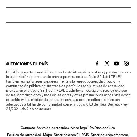
©
EDICIONES EL PAÍS
EL PAÍS BRASIL EN
EL PAÍS BRASI
EL PAÍS B
EL PA
EL PAÍS ejerce la oposición expresa frente al uso de sus obras y prestaciones en
la elaboración de revistas de prensa prevista en el artículo 32.1 del TRLPI;
también realiza la reserva expresa frente a la reproducción, distribución y
comunicación pública de sus trabajos y artículos sobre temas de actualidad
prevista en el artículo 33.1 del TRLPI; y, asimismo, realiza una reserva expresa
de las reproducciones y usos de las obras y otras prestaciones accesibles desde
este sitio web a medios de lectura mecánica u otros medios que resulten
adecuados a tal fin de conformidad con el artículo 67.3 del Real Decreto - ley
24/2021, de 2 de noviembre
Contacto
Venta de contenidos
Aviso legal
Política cookies
Política de privacidad
Mapa
Suscripciones EL PAÍS
Suscripciones empresas