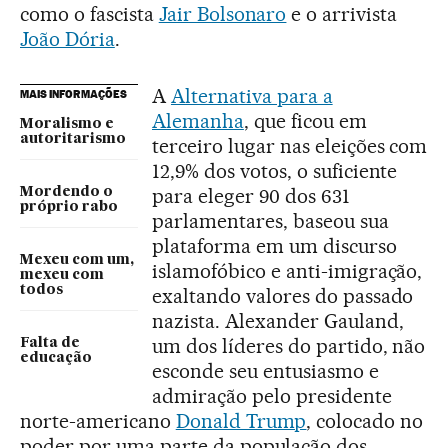
como o fascista
Jair Bolsonaro
e o arrivista
João Dória
.
A
Alternativa para a
MAIS INFORMAÇÕES
Alemanha
, que ficou em
Moralismo e
autoritarismo
terceiro lugar nas eleições com
12,9% dos votos, o suficiente
para eleger 90 dos 631
Mordendo o
próprio rabo
parlamentares, baseou sua
plataforma em um discurso
Mexeu com um,
islamofóbico e anti-imigração,
mexeu com
todos
exaltando valores do passado
nazista. Alexander Gauland,
um dos líderes do partido, não
Falta de
educação
esconde seu entusiasmo e
admiração pelo presidente
norte-americano
Donald Trump
, colocado no
poder por uma parte da população dos