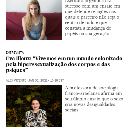
Escritora argentina faz
sucesso com um ensaio em
que defende relações nas
quais o parceiro não seja o
centro de tudo e que
constata a mudança de
papéis na sua geração
ENTREVISTA
Eva Illouz: “Vivemos em um mundo colonizado
pela hiperssexualização dos corpos e das
psiques”
ÁLEX VICENTE
|
JAN 02, 2021 - 10:16
EST
A professora de sociologia
franco-israelense afirma em
seu último ensaio que o sexo
cria novas desigualdades
sociais