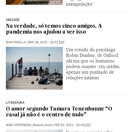
manipulação”
AMIZADE
Na verdade, só temos cinco amigos. A
pandemia nos ajudou a ver isso
MAR PADILLA
|
MAY 16, 2021 - 15:03
EDT
Um estudo do psicólogo
Robin Dunbar, de Oxford,
afirma que os humanos
podem manter, em média,
apenas um punhado de
relações íntimas
LITERATURA
O amor segundo Tamara Tenenbaum: “O
casal já não é o centro de tudo”
MAR CENTENERA
|
Buenos Aires
|
FEB 02, 2021 - 20:09
EST