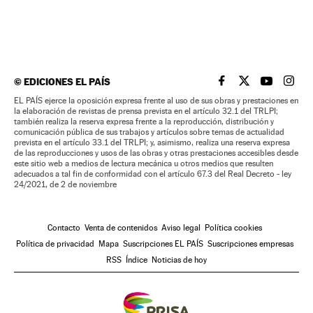
©
EDICIONES EL PAÍS
EL PAÍS BRASIL EN
EL PAÍS BRASI
EL PAÍS B
EL PA
EL PAÍS ejerce la oposición expresa frente al uso de sus obras y prestaciones en
la elaboración de revistas de prensa prevista en el artículo 32.1 del TRLPI;
también realiza la reserva expresa frente a la reproducción, distribución y
comunicación pública de sus trabajos y artículos sobre temas de actualidad
prevista en el artículo 33.1 del TRLPI; y, asimismo, realiza una reserva expresa
de las reproducciones y usos de las obras y otras prestaciones accesibles desde
este sitio web a medios de lectura mecánica u otros medios que resulten
adecuados a tal fin de conformidad con el artículo 67.3 del Real Decreto - ley
24/2021, de 2 de noviembre
Contacto
Venta de contenidos
Aviso legal
Política cookies
Política de privacidad
Mapa
Suscripciones EL PAÍS
Suscripciones empresas
RSS
Índice
Noticias de hoy