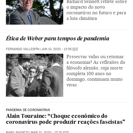
Richard Sennett reflete sobre
o impacto do novo
coronavírus no futuro e para
a luta climática
Ética de Weber para tempos de pandemia
FERNANDO VALLESPÍN
|
JUN 13, 2020 - 13:56
EDT
Preservar vidas ou retomar
a economia? As reflexões do
filósofo alemão, cuja morte
completa 100 anos no
domingo, continuam muito
vivas
PANDEMIA DE CORONAVÍRUS
Alain Touraine: “Choque econômico do
coronavírus pode produzir reações fascistas”
MARC BASSETS
|
MAR 31, 2020 - 15:20
EDT