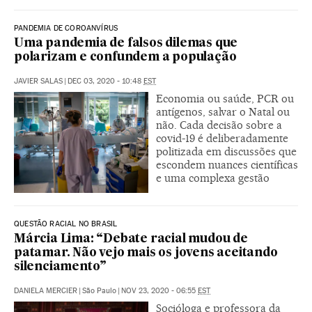
PANDEMIA DE COROANVÍRUS
Uma pandemia de falsos dilemas que
polarizam e confundem a população
JAVIER SALAS
|
DEC 03, 2020 - 10:48
EST
Economia ou saúde, PCR ou
antígenos, salvar o Natal ou
não. Cada decisão sobre a
covid-19 é deliberadamente
politizada em discussões que
escondem nuances científicas
e uma complexa gestão
QUESTÃO RACIAL NO BRASIL
Márcia Lima: “Debate racial mudou de
patamar. Não vejo mais os jovens aceitando
silenciamento”
DANIELA MERCIER
|
São Paulo
|
NOV 23, 2020 - 06:55
EST
Socióloga e professora da