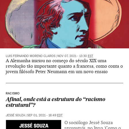
LUIS FERNANDO MORENO CLAROS
|
NOV 07, 2021 - 13:30
EST
A Alemanha iniciou no começo do século XIX uma
revolução tão importante quanto a francesa, como conta o
jovem filósofo Peter Neumann em um novo ensaio
RACISMO
Afinal, onde está a estrutura do “racismo
estrutural”?
JESSÉ SOUZA
|
SEP 01, 2021 - 18:49
EDT
O sociólogo Jessé Souza
reconstrói, no livro ‘Como o