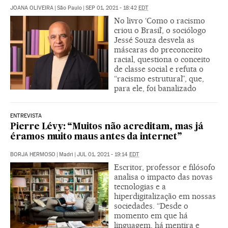
JOANA OLIVEIRA
|
São Paulo
|
SEP 01, 2021 - 18:42
EDT
No livro ‘Como o racismo
criou o Brasil’, o sociólogo
Jessé Souza desvela as
máscaras do preconceito
racial, questiona o conceito
de classe social e refuta o
“racismo estrutural”, que,
para ele, foi banalizado
ENTREVISTA
Pierre Lévy: “Muitos não acreditam, mas já
éramos muito maus antes da internet”
BORJA HERMOSO
|
Madri
|
JUL 01, 2021 - 19:14
EDT
Escritor, professor e filósofo
analisa o impacto das novas
tecnologias e a
hiperdigitalização em nossas
sociedades. “Desde o
momento em que há
linguagem, há mentira e