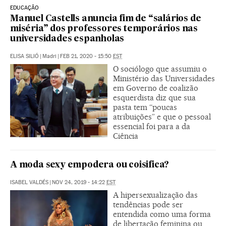
EDUCAÇÃO
Manuel Castells anuncia fim de “salários de
miséria” dos professores temporários nas
universidades espanholas
ELISA SILIÓ
|
Madri
|
FEB 21, 2020 - 15:50
EST
O sociólogo que assumiu o
Ministério das Universidades
em Governo de coalizão
esquerdista diz que sua
pasta tem “poucas
atribuições” e que o pessoal
essencial foi para a da
Ciência
A moda sexy empodera ou coisifica?
ISABEL VALDÉS
|
NOV 24, 2019 - 14:22
EST
A hipersexualização das
tendências pode ser
entendida como uma forma
de libertação feminina ou