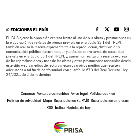
©
EDICIONES EL PAÍS
EL PAÍS BRASIL EN
EL PAÍS BRASI
EL PAÍS B
EL PA
EL PAÍS ejerce la oposición expresa frente al uso de sus obras y prestaciones en
la elaboración de revistas de prensa prevista en el artículo 32.1 del TRLPI;
también realiza la reserva expresa frente a la reproducción, distribución y
comunicación pública de sus trabajos y artículos sobre temas de actualidad
prevista en el artículo 33.1 del TRLPI; y, asimismo, realiza una reserva expresa
de las reproducciones y usos de las obras y otras prestaciones accesibles desde
este sitio web a medios de lectura mecánica u otros medios que resulten
adecuados a tal fin de conformidad con el artículo 67.3 del Real Decreto - ley
24/2021, de 2 de noviembre
Contacto
Venta de contenidos
Aviso legal
Política cookies
Política de privacidad
Mapa
Suscripciones EL PAÍS
Suscripciones empresas
RSS
Índice
Noticias de hoy