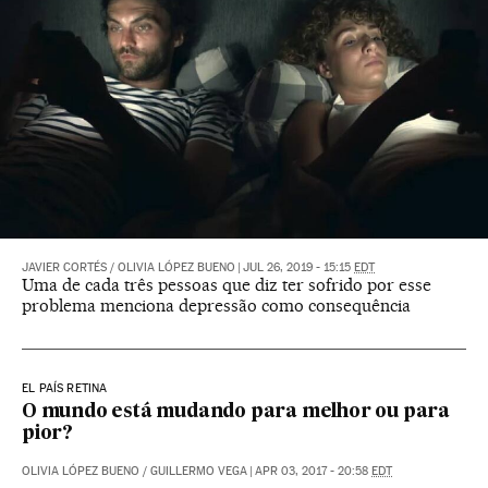
JAVIER CORTÉS
/
OLIVIA LÓPEZ BUENO
|
JUL 26, 2019 - 15:15
EDT
Uma de cada três pessoas que diz ter sofrido por esse
problema menciona depressão como consequência
EL PAÍS RETINA
O mundo está mudando para melhor ou para
pior?
OLIVIA LÓPEZ BUENO
/
GUILLERMO VEGA
|
APR 03, 2017 - 20:58
EDT