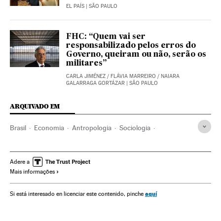
EL PAÍS
| SÃO PAULO
FHC: “Quem vai ser
responsabilizado pelos erros do
Governo, queiram ou não, serão os
militares”
CARLA JIMÉNEZ
/
FLÁVIA MARREIRO
/
NAIARA
GALARRAGA GORTÁZAR
| SÃO PAULO
ARQUIVADO EM
Brasil
Economia
Antropologia
Sociologia
Ciências sociais
Memórias
Fernando Henrique Cardoso
Opinião
História
História contemporânea
Adere a
Mais informações
América Latina
Intelectuais
aquí
Si está interesado en licenciar este contenido, pinche