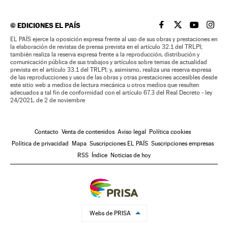
©
EDICIONES EL PAÍS
EL PAÍS BRASIL EN
EL PAÍS BRASI
EL PAÍS B
EL PA
EL PAÍS ejerce la oposición expresa frente al uso de sus obras y prestaciones en
la elaboración de revistas de prensa prevista en el artículo 32.1 del TRLPI;
también realiza la reserva expresa frente a la reproducción, distribución y
comunicación pública de sus trabajos y artículos sobre temas de actualidad
prevista en el artículo 33.1 del TRLPI; y, asimismo, realiza una reserva expresa
de las reproducciones y usos de las obras y otras prestaciones accesibles desde
este sitio web a medios de lectura mecánica u otros medios que resulten
adecuados a tal fin de conformidad con el artículo 67.3 del Real Decreto - ley
24/2021, de 2 de noviembre
Contacto
Venta de contenidos
Aviso legal
Política cookies
Política de privacidad
Mapa
Suscripciones EL PAÍS
Suscripciones empresas
RSS
Índice
Noticias de hoy
Webs de PRISA