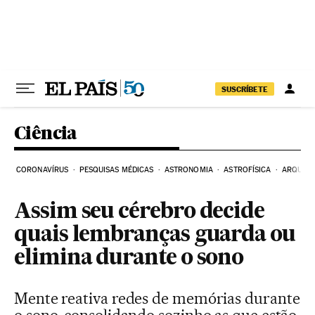
Pular para o conteúdo
SUSCRÍBETE
Ciência
CORONAVÍRUS
PESQUISAS MÉDICAS
ASTRONOMIA
ASTROFÍSICA
ARQUEO
Assim seu cérebro decide
quais lembranças guarda ou
elimina durante o sono
Mente reativa redes de memórias durante