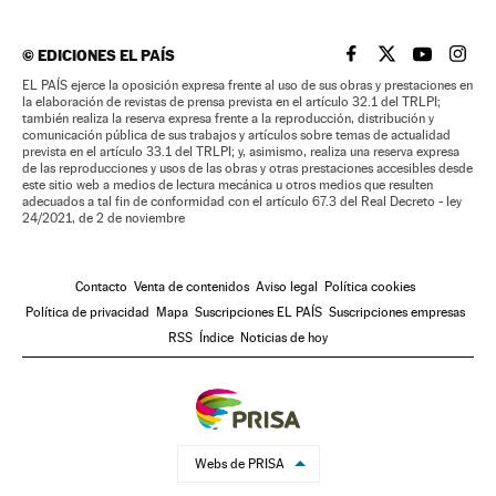
©
EDICIONES EL PAÍS
EL PAÍS BRASIL EN
EL PAÍS BRASI
EL PAÍS B
EL PA
EL PAÍS ejerce la oposición expresa frente al uso de sus obras y prestaciones en
la elaboración de revistas de prensa prevista en el artículo 32.1 del TRLPI;
también realiza la reserva expresa frente a la reproducción, distribución y
comunicación pública de sus trabajos y artículos sobre temas de actualidad
prevista en el artículo 33.1 del TRLPI; y, asimismo, realiza una reserva expresa
de las reproducciones y usos de las obras y otras prestaciones accesibles desde
este sitio web a medios de lectura mecánica u otros medios que resulten
adecuados a tal fin de conformidad con el artículo 67.3 del Real Decreto - ley
24/2021, de 2 de noviembre
Contacto
Venta de contenidos
Aviso legal
Política cookies
Política de privacidad
Mapa
Suscripciones EL PAÍS
Suscripciones empresas
RSS
Índice
Noticias de hoy
Webs de PRISA