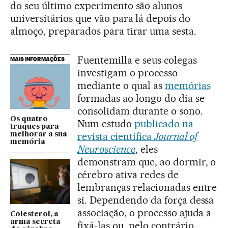
do seu último experimento são alunos
universitários que vão para lá depois do
almoço, preparados para tirar uma sesta.
Fuentemilla e seus colegas
MAIS INFORMAÇÕES
investigam o processo
mediante o qual as
memórias
formadas ao longo do dia se
consolidam durante o sono.
Os quatro
Num estudo
publicado na
truques para
revista científica
Journal of
melhorar a sua
memória
Neuroscience
, eles
demonstram que, ao dormir, o
cérebro ativa redes de
lembranças relacionadas entre
si. Dependendo da força dessa
associação, o processo ajuda a
Colesterol, a
arma secreta
fixá-las ou, pelo contrário,