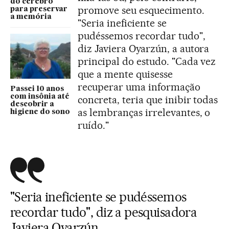
do cérebro
promove seu esquecimento.
para preservar
a memória
"Seria ineficiente se
pudéssemos recordar tudo",
diz Javiera Oyarzún, a autora
principal do estudo. "Cada vez
que a mente quisesse
recuperar uma informação
Passei 10 anos
com insônia até
concreta, teria que inibir todas
descobrir a
as lembranças irrelevantes, o
higiene do sono
ruído."
"Seria ineficiente se pudéssemos
recordar tudo", diz a pesquisadora
Javiera Oyarzún