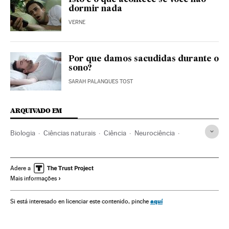
dormir nada
VERNE
Por que damos sacudidas durante o
sono?
SARAH PALANQUES TOST
ARQUIVADO EM
Biologia
Ciências naturais
Ciência
Neurociência
Sistema nervoso
Sono
Descanso
Fisiologia
Anatomia
Especialidades médicas
Medicina
Saúde
Adere a
Mais informações
aquí
Si está interesado en licenciar este contenido, pinche