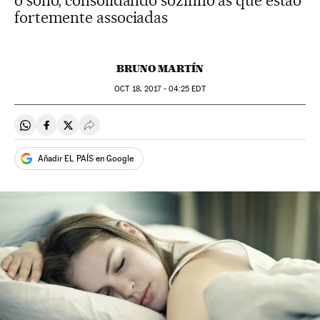
o sono, consolidando sozinho as que estão
fortemente associadas
BRUNO MARTÍN
OCT
18, 2017 - 04:25
EDT
Compartir en Whatsapp
Compartir en Facebook
Compartir en Twitter
Desplegar Redes Sociales
Añadir EL PAÍS en Google