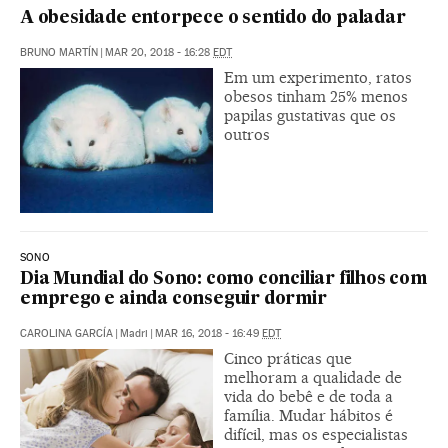
A obesidade entorpece o sentido do paladar
BRUNO MARTÍN
|
MAR 20, 2018 - 16:28
EDT
Em um experimento, ratos
obesos tinham 25% menos
papilas gustativas que os
outros
SONO
Dia Mundial do Sono: como conciliar filhos com
emprego e ainda conseguir dormir
CAROLINA GARCÍA
|
Madri
|
MAR 16, 2018 - 16:49
EDT
Cinco práticas que
melhoram a qualidade de
vida do bebê e de toda a
família. Mudar hábitos é
difícil, mas os especialistas