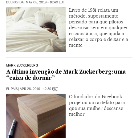
BUENAVIDA
|
MAY 08, 2019 - 16:49
EDT
Livro de 1981 relata um
método, supostamente
pensado para que pilotos
descansassem em qualquer
circunstância, que ajuda a
relaxar o corpo e deixar e a
mente
MARK ZUCKERBERG
A última invenção de Mark Zuckerberg: uma
“caixa de dormir”
EL PAÍS
|
APR 28, 2019 - 12:39
EDT
O fundador do Facebook
projetou um artefato para
que sua mulher descanse
melhor