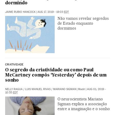
dormindo
JAIME RUBIO HANCOCK
|
AUG 17, 2019 - 19:03
EDT
Não vamos revelar segredos
de Estado enquanto
dormimos
CRIATIVIDADE
O segredo da criatividade ou como Paul
McCartney compôs ‘Yesterday’ depois de um
sonho
NELLY RAGUA
/
LUIS MANUEL RIVAS
/
MARIANO SIGMAN
|
Madri
|
AUG 01, 2019 -
10:55
EDT
O neurocientista Mariano
Sigman explica a associação
entre a imaginação e o sonho