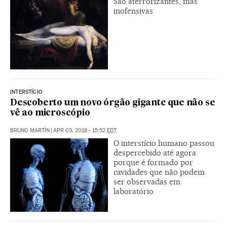
São aterrorizantes, mas
inofensivas
INTERSTÍCIO
Descoberto um novo órgão gigante que não se
vê ao microscópio
BRUNO MARTÍN
|
APR 03, 2018 - 15:52
EDT
O interstício humano passou
despercebido até agora
porque é formado por
cavidades que não podem
ser observadas em
laboratório