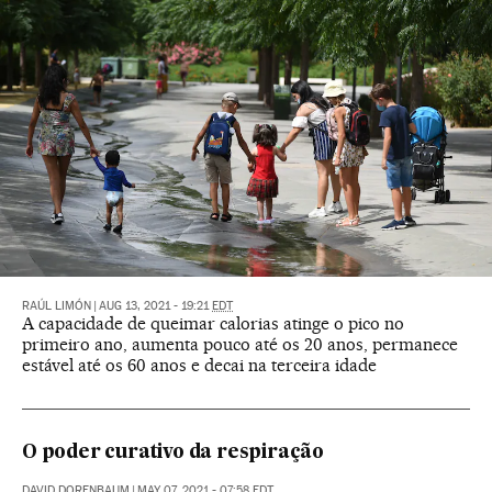
RAÚL LIMÓN
|
AUG 13, 2021 - 19:21
EDT
A capacidade de queimar calorias atinge o pico no
primeiro ano, aumenta pouco até os 20 anos, permanece
estável até os 60 anos e decai na terceira idade
O poder curativo da respiração
DAVID DORENBAUM
|
MAY 07, 2021 - 07:58
EDT