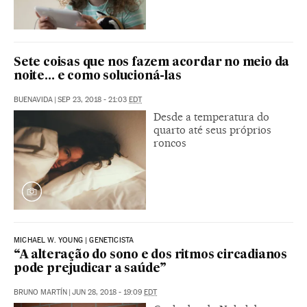
Sete coisas que nos fazem acordar no meio da
noite… e como solucioná-las
BUENAVIDA
|
SEP 23, 2018 - 21:03
EDT
Desde a temperatura do
quarto até seus próprios
roncos
MICHAEL W. YOUNG | GENETICISTA
“A alteração do sono e dos ritmos circadianos
pode prejudicar a saúde”
BRUNO MARTÍN
|
JUN 28, 2018 - 19:09
EDT