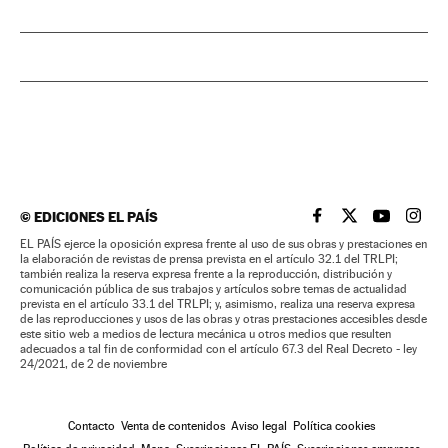
©
EDICIONES EL PAÍS
EL PAÍS BRASIL EN
EL PAÍS BRASI
EL PAÍS B
EL PA
EL PAÍS ejerce la oposición expresa frente al uso de sus obras y prestaciones en
la elaboración de revistas de prensa prevista en el artículo 32.1 del TRLPI;
también realiza la reserva expresa frente a la reproducción, distribución y
comunicación pública de sus trabajos y artículos sobre temas de actualidad
prevista en el artículo 33.1 del TRLPI; y, asimismo, realiza una reserva expresa
de las reproducciones y usos de las obras y otras prestaciones accesibles desde
este sitio web a medios de lectura mecánica u otros medios que resulten
adecuados a tal fin de conformidad con el artículo 67.3 del Real Decreto - ley
24/2021, de 2 de noviembre
Contacto
Venta de contenidos
Aviso legal
Política cookies