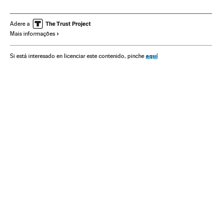
Especialidades médicas
Medicina
Biologia
Saúde
Ciências naturais
Ciência
Adere a
Mais informações
aquí
Si está interesado en licenciar este contenido, pinche