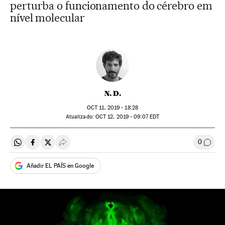
perturba o funcionamento do cérebro em
nível molecular
N. D.
OCT
11, 2019 - 18:28
atualizado:
OCT
12, 2019 - 09:07
EDT
0
Compartir en Whatsapp
Compartir en Facebook
Compartir en Twitter
Desplegar Redes Sociales
Comen
Añadir EL PAÍS en Google