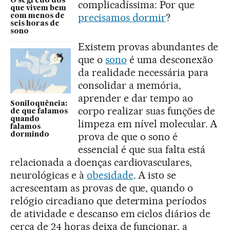
O segredo dos
complicadíssima: Por que
que vivem bem
precisamos dormir
?
com menos de
seis horas de
sono
Existem provas abundantes de
que o
sono
é uma desconexão
da realidade necessária para
consolidar a memória,
aprender e dar tempo ao
Soniloquência:
corpo realizar suas funções de
de que falamos
quando
limpeza em nível molecular. A
falamos
prova de que o sono é
dormindo
essencial é que sua falta está
relacionada a doenças cardiovasculares,
neurológicas e à
obesidade
. A isto se
acrescentam as provas de que, quando o
relógio circadiano que determina períodos
de atividade e descanso em ciclos diários de
cerca de 24 horas deixa de funcionar, a