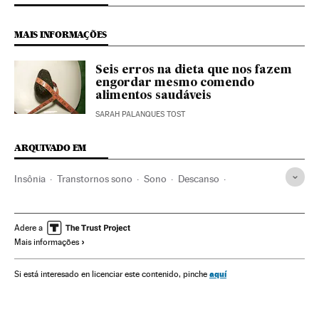
MAIS INFORMAÇÕES
Seis erros na dieta que nos fazem
engordar mesmo comendo
alimentos saudáveis
SARAH PALANQUES TOST
ARQUIVADO EM
Insônia
Transtornos sono
Sono
Descanso
Fisiologia
Especialidades médicas
Doenças
Medicina
Saúde
Biologia
Ciências naturais
Ciência
Adere a
Mais informações
aquí
Si está interesado en licenciar este contenido, pinche