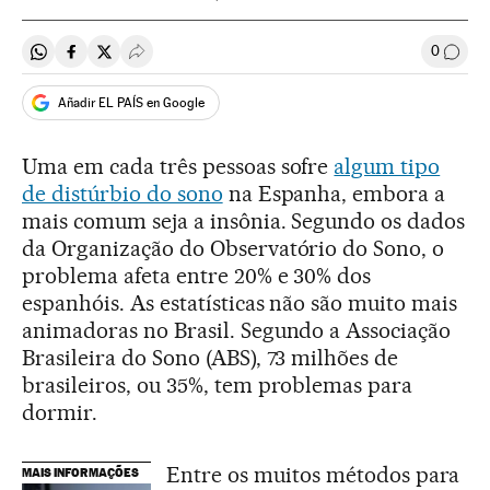
0
Compartir en Whatsapp
Compartir en Facebook
Compartir en Twitter
Desplegar Redes Sociales
Comen
Añadir EL PAÍS en Google
Uma em cada três pessoas sofre
algum tipo
de distúrbio do sono
na Espanha, embora a
mais comum seja a insônia. Segundo os dados
da Organização do Observatório do Sono, o
problema afeta entre 20% e 30% dos
espanhóis. As estatísticas não são muito mais
animadoras no Brasil. Segundo a Associação
Brasileira do Sono (ABS), 73 milhões de
brasileiros, ou 35%, tem problemas para
dormir.
Entre os muitos métodos para
MAIS INFORMAÇÕES