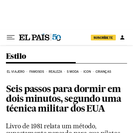
Pular para o conteúdo
SUSCRÍBETE
Estilo
EL VIAJERO
FAMOSOS
REALEZA
S MODA
ICON
CRIANÇAS
Seis passos para dormir em
dois minutos, segundo uma
técnica militar dos EUA
Livro de 1981 relata um método,