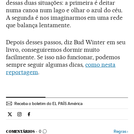
dessas duas situações: a primeira é deitar
numa canoa num lago e olhar o azul do céu.
A segunda é nos imaginarmos em uma rede
que balança lentamente.
Depois desses passos, diz Bud Winter em seu
livro, conseguiremos dormir muito
facilmente. Se isso não funcionar, podemos
sempre seguir algumas dicas,
como nesta
reportagem
.
Receba o boletim do EL PAÍS América
Estilo El País Brasil en Twitter
Estilo El País Brasil en Instagram
Estilo El País Brasil en Facebook
COMENTÁRIOS
Regras
›
COMENTÁRIOS
0