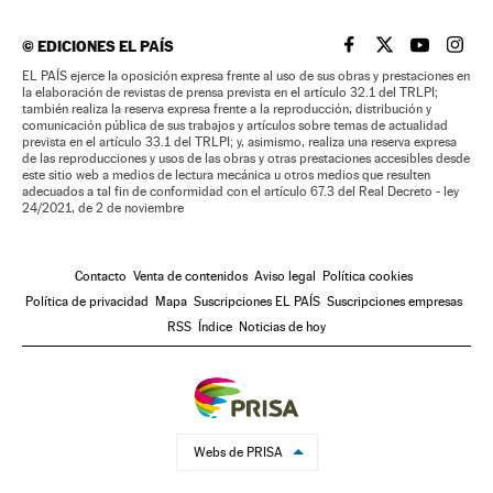
©
EDICIONES EL PAÍS
EL PAÍS BRASIL EN
EL PAÍS BRASI
EL PAÍS B
EL PA
EL PAÍS ejerce la oposición expresa frente al uso de sus obras y prestaciones en
la elaboración de revistas de prensa prevista en el artículo 32.1 del TRLPI;
también realiza la reserva expresa frente a la reproducción, distribución y
comunicación pública de sus trabajos y artículos sobre temas de actualidad
prevista en el artículo 33.1 del TRLPI; y, asimismo, realiza una reserva expresa
de las reproducciones y usos de las obras y otras prestaciones accesibles desde
este sitio web a medios de lectura mecánica u otros medios que resulten
adecuados a tal fin de conformidad con el artículo 67.3 del Real Decreto - ley
24/2021, de 2 de noviembre
Contacto
Venta de contenidos
Aviso legal
Política cookies
Política de privacidad
Mapa
Suscripciones EL PAÍS
Suscripciones empresas
RSS
Índice
Noticias de hoy
Webs de PRISA