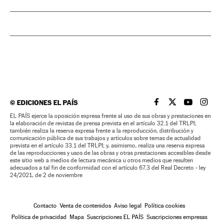
©
EDICIONES EL PAÍS
EL PAÍS BRASIL EN
EL PAÍS BRASI
EL PAÍS B
EL PA
EL PAÍS ejerce la oposición expresa frente al uso de sus obras y prestaciones en
la elaboración de revistas de prensa prevista en el artículo 32.1 del TRLPI;
también realiza la reserva expresa frente a la reproducción, distribución y
comunicación pública de sus trabajos y artículos sobre temas de actualidad
prevista en el artículo 33.1 del TRLPI; y, asimismo, realiza una reserva expresa
de las reproducciones y usos de las obras y otras prestaciones accesibles desde
este sitio web a medios de lectura mecánica u otros medios que resulten
adecuados a tal fin de conformidad con el artículo 67.3 del Real Decreto - ley
24/2021, de 2 de noviembre
Contacto
Venta de contenidos
Aviso legal
Política cookies
Política de privacidad
Mapa
Suscripciones EL PAÍS
Suscripciones empresas