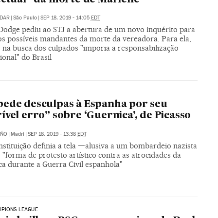
IDAR
|
São Paulo
|
SEP 18, 2019 - 14:05
EDT
Dodge pediu ao STJ a abertura de um novo inquérito para
os possíveis mandantes da morte da vereadora. Para ela,
o na busca dos culpados "imporia a responsabilização
ional" do Brasil
ede desculpas à Espanha por seu
ível erro” sobre ‘Guernica’, de Picasso
AÑO
|
Madri
|
SEP 18, 2019 - 13:38
EDT
instituição definia a tela —alusiva a um bombardeio nazista
"forma de protesto artístico contra as atrocidades da
ca durante a Guerra Civil espanhola"
MPIONS LEAGUE