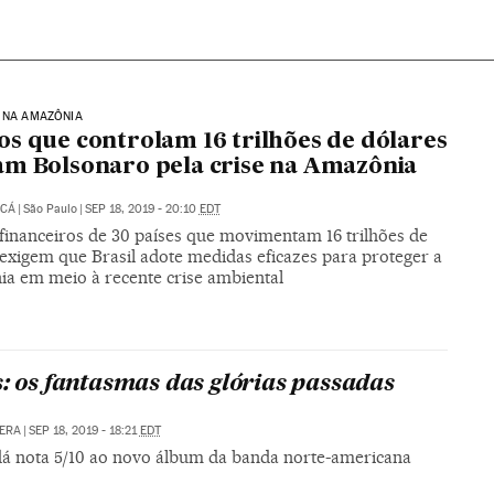
 NA AMAZÔNIA
s que controlam 16 trilhões de dólares
m Bolsonaro pela crise na Amazônia
UCÁ
|
São Paulo
|
SEP 18, 2019 - 20:10
EDT
financeiros de 30 países que movimentam 16 trilhões de
 exigem que Brasil adote medidas eficazes para proteger a
a em meio à recente crise ambiental
s: os fantasmas das glórias passadas
ERA
|
SEP 18, 2019 - 18:21
EDT
 dá nota 5/10 ao novo álbum da banda norte-americana