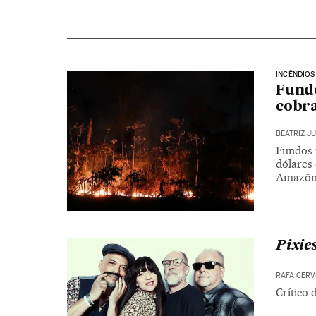
INCÊNDIOS
Fundo
cobra
BEATRIZ J
Fundos 
dólares
Amazôni
Pixie
RAFA CERV
Crítico