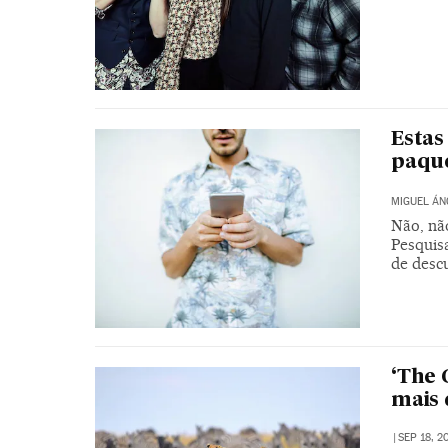
Estas
paqu
MIGUEL ÁN
Não, nã
Pesquis
de desc
‘The 
mais 
|
SEP 18, 2