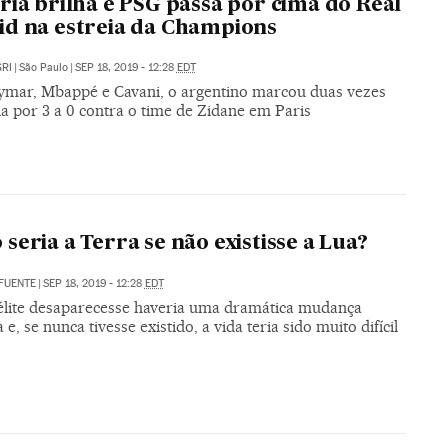
ria brilha e PSG passa por cima do Real
d na estreia da Champions
RI
|
São Paulo
|
SEP 18, 2019 - 12:28
EDT
mar, Mbappé e Cavani, o argentino marcou duas vezes
ia por 3 a 0 contra o time de Zidane em Paris
seria a Terra se não existisse a Lua?
FUENTE
|
SEP 18, 2019 - 12:28
EDT
télite desaparecesse haveria uma dramática mudança
a e, se nunca tivesse existido, a vida teria sido muito difícil