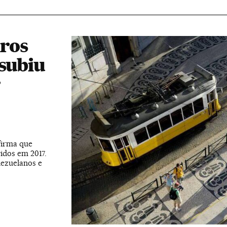
iros
 subiu
r
afirma que
idos em 2017.
nezuelanos e