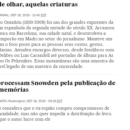
e olhar, aquelas criaturas
EMANAL
|
SEP 18, 2019 - 11:40
EDT
co Ontañón (1930-2008) foi um dos grandes expoentes da
fia espanhola da segunda metade do século XX. Arrancou
eira em Barcelona, sua cidade natal, e desenvolveu-a
emporão em Madri no setor do jornalismo. Manteve um
m o foco posto para as pessoas seus rostos, gestos,
tâncias. Atendeu encargos diversos, desde fotolibros com
elibes ou Luis Carandell até portadas de álbuns para As
ou Os Pekenikes. Estas instantâneas são uma amostra do
vel legado de um maestro da curiosidade.
rocessam Snowden pela publicação de
 memórias
IMÓN
|
Washington
|
SEP 18, 2019 - 09:16
EDT
 considera que o ex-espião rompeu compromissos de
cialidade, mas não quer impedir a distribuição do livro,
que o autor lucre com ele