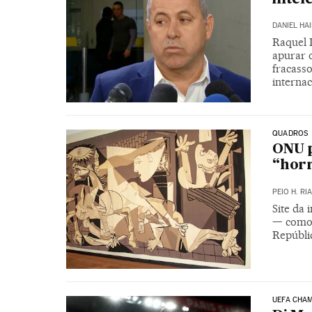
DANIEL HA
Raquel 
apurar 
fracass
internac
QUADROS
ONU p
“horr
PEIO H. RI
Site da 
— como 
Repúbli
UEFA CHA