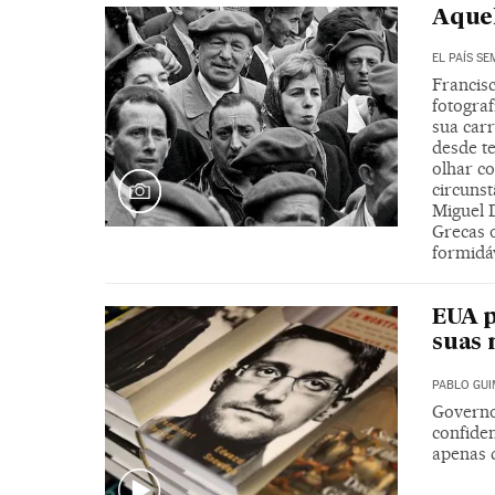
Aquel
EL PAÍS S
Francis
fotogra
sua carr
desde t
olhar co
circuns
Miguel D
Grecas 
formidá
EUA p
suas
PABLO GU
Governo
confiden
apenas 