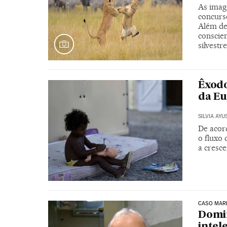
As imag
concurs
Além de
conscien
silvestre
Êxodo
da Eu
SILVIA AYU
De acor
o fluxo
a cresce
CASO MAR
Domin
intel