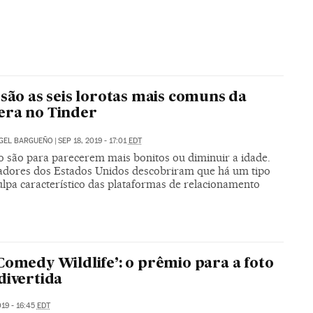
 são as seis lorotas mais comuns da
era no Tinder
GEL BARGUEÑO
|
SEP 18, 2019 - 17:01
EDT
o são para parecerem mais bonitos ou diminuir a idade.
adores dos Estados Unidos descobriram que há um tipo
ulpa característico das plataformas de relacionamento
Comedy Wildlife’: o prêmio para a foto
divertida
019 - 16:45
EDT