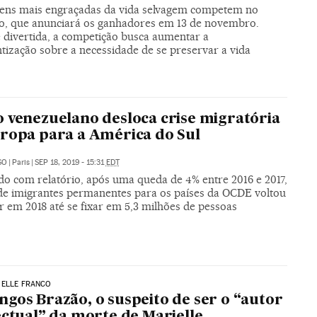
ens mais engraçadas da vida selvagem competem no
o, que anunciará os ganhadores em 13 de novembro.
 divertida, a competição busca aumentar a
tização sobre a necessidade de se preservar a vida
 venezuelano desloca crise migratória
ropa para a América do Sul
SO
|
Paris
|
SEP 18, 2019 - 15:31
EDT
do com relatório, após uma queda de 4% entre 2016 e 2017,
 de imigrantes permanentes para os países da OCDE voltou
r em 2018 até se fixar em 5,3 milhões de pessoas
IELLE FRANCO
gos Brazão, o suspeito de ser o “autor
ectual” da morte de Marielle