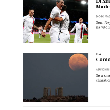
Di Ma
Madri
DIOGO MAG
Sem Ney
na vitór
LUA
Como 
ASUNCIÓN 
Se o sa
climátic