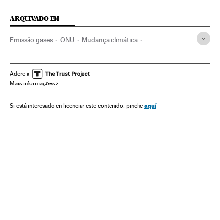
ARQUIVADO EM
Emissão gases
ONU
Mudança climática
Acordos ambientais
Relações internacionais
Contaminação atmosférica
Proteção ambiental
Adere a
Mais informações
Contaminação
Organizações internacionais
Problemas ambientais
Antonio Guterres
aquí
Si está interesado en licenciar este contenido, pinche
Relações exteriores
Meio ambiente
Acordo Paris
COP21
Conferência Mudança Climática
Cúpula do clima
Efeito estufa
Cmnucc
Cúpulas internacionais
Aquecimento global