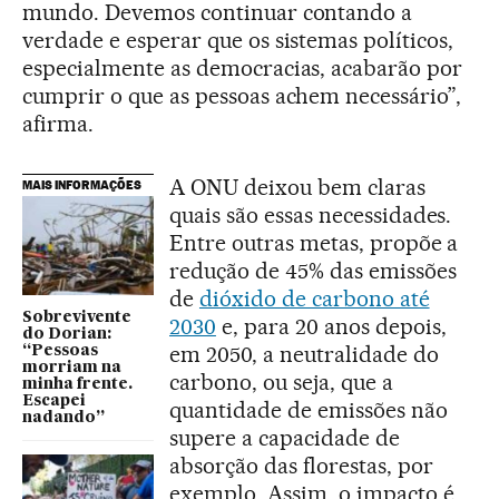
mundo. Devemos continuar contando a
verdade e esperar que os sistemas políticos,
especialmente as democracias, acabarão por
cumprir o que as pessoas achem necessário”,
afirma.
A ONU deixou bem claras
MAIS INFORMAÇÕES
quais são essas necessidades.
Entre outras metas, propõe a
redução de 45% das emissões
de
dióxido de carbono até
Sobrevivente
2030
e, para 20 anos depois,
do Dorian:
em 2050, a neutralidade do
“Pessoas
morriam na
carbono, ou seja, que a
minha frente.
Escapei
quantidade de emissões não
nadando”
supere a capacidade de
absorção das florestas, por
exemplo. Assim, o impacto é