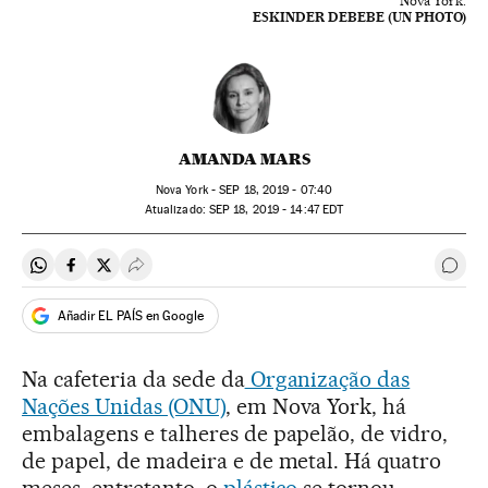
Nova York.
ESKINDER DEBEBE (UN PHOTO)
AMANDA MARS
Nova York -
SEP
18, 2019 - 07:40
atualizado:
SEP
18, 2019 - 14:47
EDT
Compartir en Whatsapp
Compartir en Facebook
Compartir en Twitter
Desplegar Redes Sociales
Come
Añadir EL PAÍS en Google
Na cafeteria da sede da
Organização das
Nações Unidas (ONU)
, em Nova York, há
embalagens e talheres de papelão, de vidro,
de papel, de madeira e de metal. Há quatro