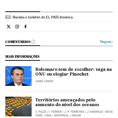
Receba o boletim do EL PAÍS América
Internacional El País Brasil en Twitter
Internacional El País Brasil en Instagram
Internacional El País Brasil en Facebook
COMENTÁRIOS
Regras
›
COMENTÁRIOS
MAIS INFORMAÇÕES
Bolsonaro tem de escolher: vaga na
ONU ou elogiar Pinochet
JAMIL CHADE
Territórios ameaçados pelo
aumento do nível dos oceanos
S. POZZI
/
I. FERRER
/
J. P. FERREYRA
/
J. NARANJO
| NOVA
YORK / HAIA / MONTREAL / DAKAR