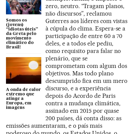
zero, neutro. “Tragam planos,
não discursos”, reclamou
Guterres aos líderes com vistas
Somos os
(jovens)
à cúpula do clima. Espera-se a
“idiotas úteis”
da Greta pelo
participação de entre 60 a 70
movimento
deles, e a todos ele pediu,
climático do
Brasil!
como requisito para falar no
plenário, que se
comprometam com algum dos
objetivos. Mas todo plano
descumprido fica em um mero
discurso, e a experiência
A onda de calor
extremo que
depois do Acordo de Paris
atinge a
contra a mudança climática,
Europa, em
imagens
assinado em 2015 por quase
200 países, dá conta disso: as
emissões aumentaram, e o país mais
poderoso do mundo, os Estados Unidos, o