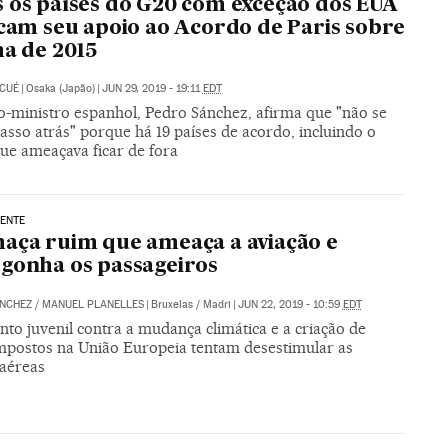
 os países do G20 com exceção dos EUA
icam seu apoio ao Acordo de Paris sobre
ma de 2015
 CUÉ
|
Osaka (Japão)
|
JUN 29, 2019 - 19:11
EDT
o-ministro espanhol, Pedro Sánchez, afirma que "não se
sso atrás" porque há 19 países de acordo, incluindo o
que ameaçava ficar de fora
ENTE
aça ruim que ameaça a aviação e
gonha os passageiros
ÁNCHEZ
/
MANUEL PLANELLES
|
Bruxelas / Madri
|
JUN 22, 2019 - 10:59
EDT
to juvenil contra a mudança climática e a criação de
mpostos na União Europeia tentam desestimular as
 aéreas