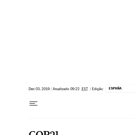
Pular para o conteúdo
ESPAÑA
Dec 03, 2019
|
Atualizado 09:22
EST
|
Edição:
COP21