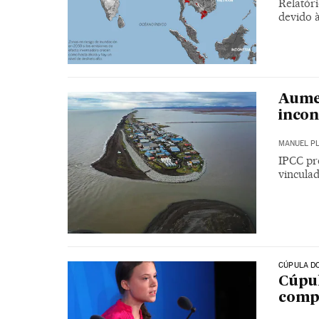
Relatóri
devido 
Aumen
incon
MANUEL P
IPCC pr
vincula
CÚPULA D
Cúpul
compr