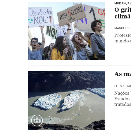
MUDANÇA 
O gri
climá
MANUEL P
Protesto
mundo 
As ma
EL PAÍS
|
MA
Nações 
Estados
tratado