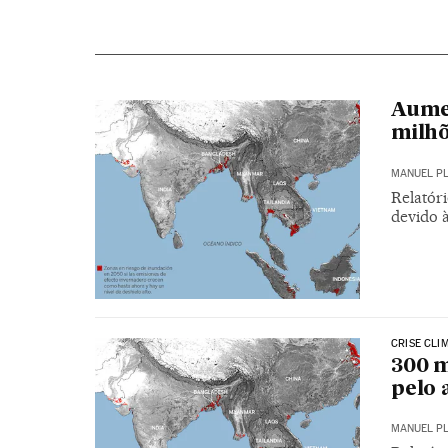
Aume
milhõ
MANUEL P
Relatóri
devido 
CRISE CLI
300 m
pelo 
MANUEL P