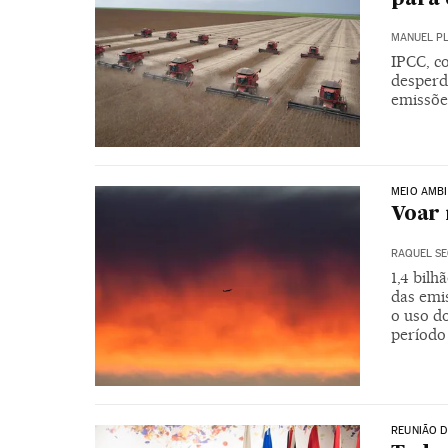
MANUEL P
IPCC, co
desperd
emissõe
MEIO AMBI
Voar 
RAQUEL S
1,4 bil
das emi
o uso d
período
REUNIÃO D