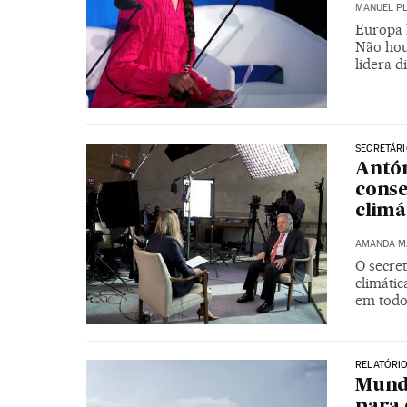
MANUEL P
Europa 
Não hou
lidera d
SECRETÁRI
Antón
conse
climá
AMANDA M
O secret
climátic
em todo
RELATÓRIO
Mundo
para 