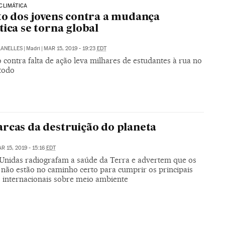
CLIMÁTICA
to dos jovens contra a mudança
tica se torna global
LANELLES
|
Madri
|
MAR 15, 2019 - 19:23
EDT
 contra falta de ação leva milhares de estudantes à rua no
todo
rcas da destruição do planeta
R 15, 2019 - 15:16
EDT
Unidas radiografam a saúde da Terra e advertem que os
 não estão no caminho certo para cumprir os principais
s internacionais sobre meio ambiente