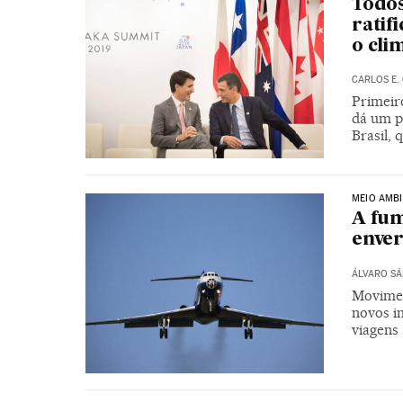
Todos
ratif
o cli
CARLOS E.
Primeir
dá um pa
Brasil, 
MEIO AMBI
A fum
enver
ÁLVARO S
Movimen
novos i
viagens