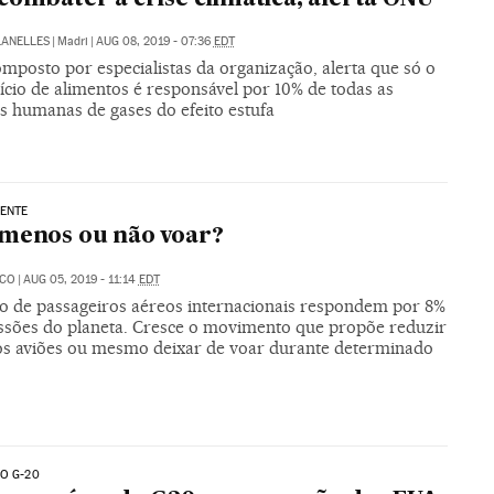
LANELLES
|
Madri
|
AUG 08, 2019 - 07:36
EDT
mposto por especialistas da organização, alerta que só o
ício de alimentos é responsável por 10% de todas as
s humanas de gases do efeito estufa
ENTE
menos ou não voar?
ECO
|
AUG 05, 2019 - 11:14
EDT
hão de passageiros aéreos internacionais respondem por 8%
ssões do planeta. Cresce o movimento que propõe reduzir
os aviões ou mesmo deixar de voar durante determinado
O G-20