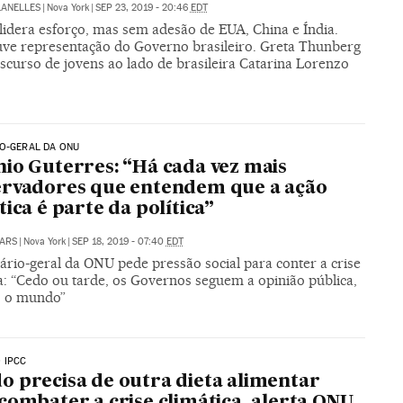
LANELLES
|
Nova York
|
SEP 23, 2019 - 20:46
EDT
lidera esforço, mas sem adesão de EUA, China e Índia.
ve representação do Governo brasileiro. Greta Thunberg
iscurso de jovens ao lado de brasileira Catarina Lorenzo
O-GERAL DA ONU
io Guterres: “Há cada vez mais
rvadores que entendem que a ação
tica é parte da política”
ARS
|
Nova York
|
SEP 18, 2019 - 07:40
EDT
ário-geral da ONU pede pressão social para conter a crise
a: “Cedo ou tarde, os Governos seguem a opinião pública,
 o mundo”
 IPCC
 precisa de outra dieta alimentar
combater a crise climática, alerta ONU