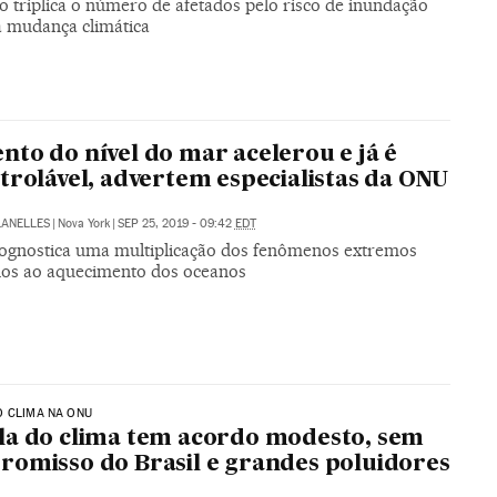
o triplica o número de afetados pelo risco de inundação
à mudança climática
to do nível do mar acelerou e já é
trolável, advertem especialistas da ONU
LANELLES
|
Nova York
|
SEP 25, 2019 - 09:42
EDT
ognostica uma multiplicação dos fenômenos extremos
dos ao aquecimento dos oceanos
O CLIMA NA ONU
a do clima tem acordo modesto, sem
omisso do Brasil e grandes poluidores