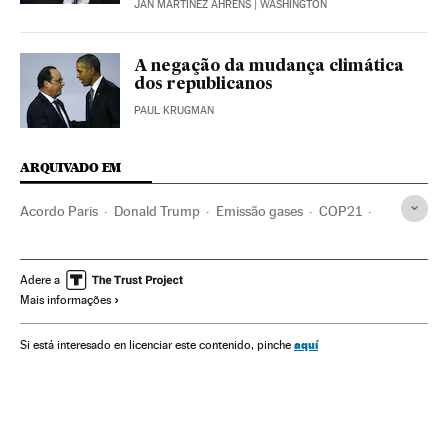
JAN MARTÍNEZ AHRENS
| WASHINGTON
A negação da mudança climática
dos republicanos
PAUL KRUGMAN
ARQUIVADO EM
Acordo Paris
Donald Trump
Emissão gases
COP21
Conferência Mudança Climática
Contaminação atmosférica
Cúpula do clima
Adere a
Mais informações
Efeito estufa
Estados Unidos
Aquecimento global
Cmnucc
Cúpulas internacionais
América do Norte
aquí
Si está interesado en licenciar este contenido, pinche
Mudança climática
Contaminação
Acordos ambientais
Relações internacionais
ONU
Problemas ambientais
Proteção ambiental
América