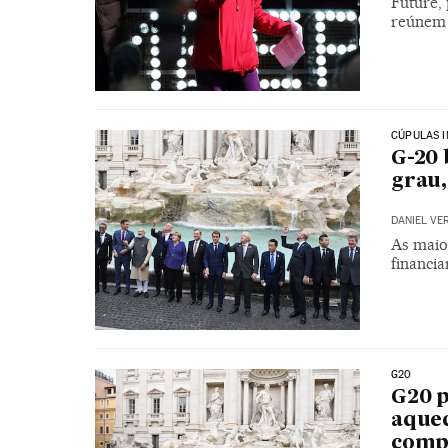
Future,
reúnem 
CÚPULAS I
G-20 
grau,
DANIEL VE
As maio
financia
G20
G20 p
aquec
comp