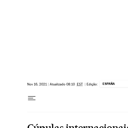
Pular para o conteúdo
ESPAÑA
Nov 16, 2021
|
Atualizado 08:10
EST
|
Edição:
Cúpulas internacionai