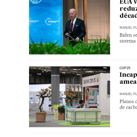
EUA v
reduz
déca
MANUEL P
Biden s
sistema 
COP25
Incap
ameaç
MANUEL P
Planos 
de carb