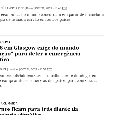
RDÚ
/
ANDREA RIZZI
|
Roma
|
OCT 31, 2021 - 16:48
EDT
 economias do mundo concordam em parar de financiar a
ção de usinas a carvão em outros países
O CLIMA
6 em Glasgow exige do mundo
ção” para deter a emergência
tica
IGUEL
|
Londres
|
OCT 31, 2021 - 15:52
EDT
começa oficialmente seus trabalhos neste domingo, em
e compromissos concretos dos países para conter suas
s
A CLIMÁTICA
nos ficam para trás diante da