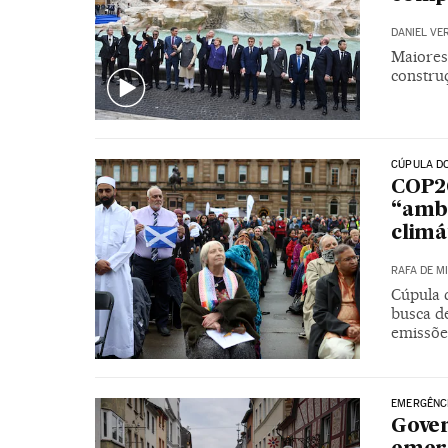
DANIEL VE
Maiores
constru
CÚPULA D
COP2
“ambi
climá
RAFA DE M
Cúpula 
busca d
emissõe
EMERGÊNCI
Gover