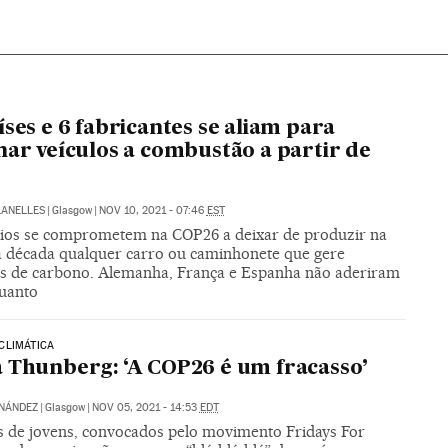
íses e 6 fabricantes se aliam para
nar veículos a combustão a partir de
LANELLES
|
Glasgow
|
NOV 10, 2021 - 07:46
EST
rios se comprometem na COP26 a deixar de produzir na
 década qualquer carro ou caminhonete que gere
s de carbono. Alemanha, França e Espanha não aderiram
uanto
CLIMÁTICA
 Thunberg: ‘A COP26 é um fracasso’
NÁNDEZ
|
Glasgow
|
NOV 05, 2021 - 14:53
EDT
s de jovens, convocados pelo movimento Fridays For