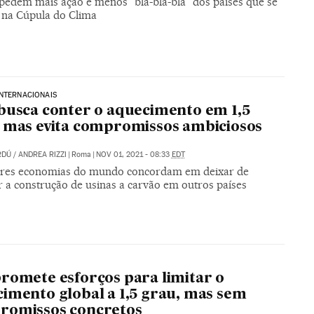
 pedem mais ação e menos “blá-blá-blá” dos países que se
na Cúpula do Clima
NTERNACIONAIS
busca conter o aquecimento em 1,5
 mas evita compromissos ambiciosos
RDÚ
/
ANDREA RIZZI
|
Roma
|
NOV 01, 2021 - 08:33
EDT
res economias do mundo concordam em deixar de
r a construção de usinas a carvão em outros países
romete esforços para limitar o
imento global a 1,5 grau, mas sem
romissos concretos