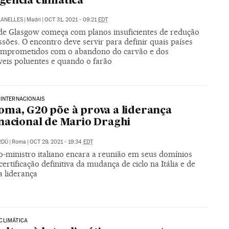
ência climática
LANELLES
|
Madri
|
OCT 31, 2021 - 09:21
EDT
de Glasgow começa com planos insuficientes de redução
sões. O encontro deve servir para definir quais países
omprometidos com o abandono do carvão e dos
eis poluentes e quando o farão
INTERNACIONAIS
ma, G20 põe à prova a liderança
nacional de Mario Draghi
RDÚ
|
Roma
|
OCT 29, 2021 - 19:34
EDT
o-ministro italiano encara a reunião em seus domínios
ertificação definitiva da mudança de ciclo na Itália e de
a liderança
CLIMÁTICA