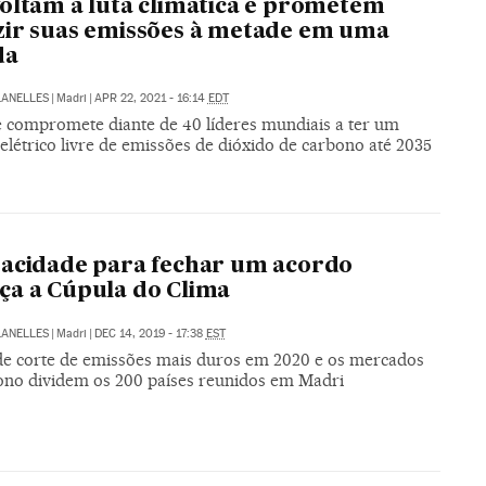
oltam à luta climática e prometem
ir suas emissões à metade em uma
da
LANELLES
|
Madri
|
APR 22, 2021 - 16:14
EDT
e compromete diante de 40 líderes mundiais a ter um
elétrico livre de emissões de dióxido de carbono até 2035
acidade para fechar um acordo
a a Cúpula do Clima
LANELLES
|
Madri
|
DEC 14, 2019 - 17:38
EST
de corte de emissões mais duros em 2020 e os mercados
ono dividem os 200 países reunidos em Madri