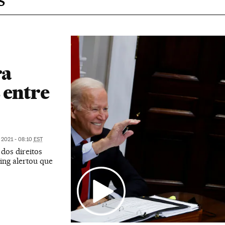
ra
 entre
 2021 - 08:10
EST
dos direitos
ing alertou que