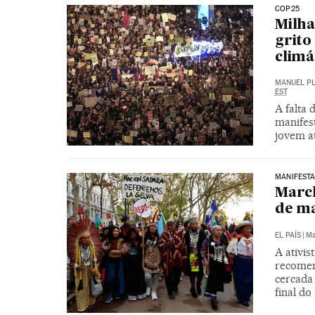
COP25
Milha
grito
climá
MANUEL P
EST
A falta
manifest
jovem at
MANIFEST
March
de ma
EL PAÍS
|
Ma
A ativi
recomen
cercada 
final do