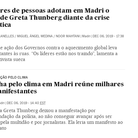
res de pessoas adotam em Madri o
 de Greta Thunberg diante da crise
tica
LANELLES
/
MIGUEL ÁNGEL MEDINA
/
NOOR MAHTANI
|
Madri
|
DEC 06, 2019 - 17:38
 de ação dos Governos contra o aquecimento global leva
antes às ruas. “Os líderes estão nos traindo”, lamenta a
ivista sueca
AÇÃO PELO CLIMA
a pelo clima em Madri reúne milhares
nifestantes
dri
|
DEC 06, 2019 - 14:40
EST
sta Greta Thunberg deixou a manifestação por
dação da polícia, ao não conseguir avançar após ser
pela multidão e por jornalistas. Ela leria um manifesto ao
 ato