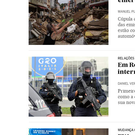
emerg
MANUEL P
Cúpula 
das emis
estão c
automóv
RELAÇÕES 
Em Ro
inter
DANIEL VE
Primeir
como a c
sua nov
MUDANÇA 