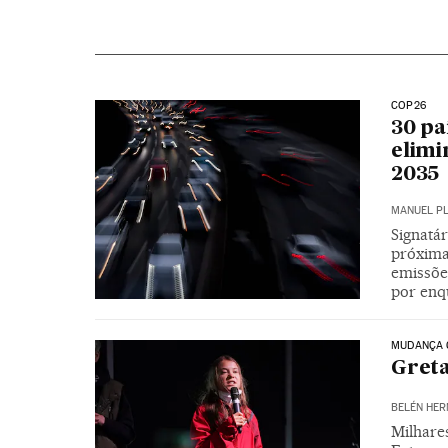
COP26
30 pa
elimi
2035
MANUEL P
Signatá
próxima
emissõe
por enq
MUDANÇA 
Greta
BELÉN HER
Milhare