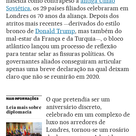
nascida como contrapeso à
antiga União
Soviética
, os 29 países filiados celebraram em
Londres os 70 anos da aliança. Depois dos
atritos mais recentes
derivados do estilo
—
bronco de
Donald Trump
, mas também do
mal-estar da França e da Turquia
, o bloco
—
atlântico lançou um processo de reflexão
para tentar selar as fissuras políticas. Os
governantes aliados conseguiram articular
apenas uma breve declaração na qual deixam
claro que não se reunirão em 2020.
O que pretendia ser um
MAIS INFORMAÇÕES
aniversário discreto,
Leia mais sobre
diplomacia
celebrado em um complexo de
luxo nos arredores de
Londres, tornou-se um rosário