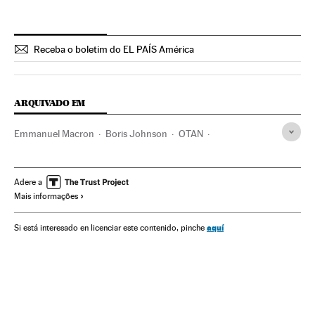
Receba o boletim do EL PAÍS América
ARQUIVADO EM
Emmanuel Macron
Boris Johnson
OTAN
Donald Trump
Cúpulas internacionais
Relações internacionais
Organizações internacionais
Adere a
Mais informações
Relações exteriores
aquí
Si está interesado en licenciar este contenido, pinche