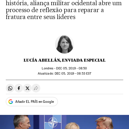
história, aliança militar ocidental abre um
processo de reflexão para reparar a
fratura entre seus líderes
LUCÍA ABELLÁN, ENVIADA ESPECIAL
Londres -
DEC
05, 2019 - 08:50
atualizado:
DEC
05, 2019 - 08:53
EST
Compartir en Whatsapp
Compartir en Facebook
Compartir en Twitter
Desplegar Redes Sociales
Añadir EL PAÍS en Google