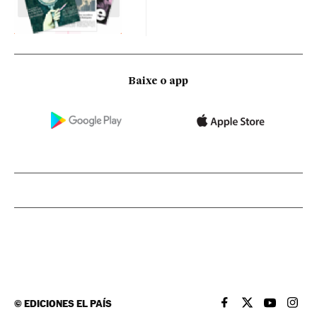
Baixe o app
©
EDICIONES EL PAÍS
EL PAÍS BRASIL EN
EL PAÍS BRASI
EL PAÍS B
EL PA