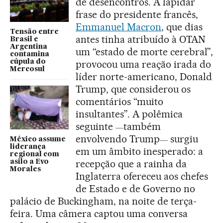
de desencontros. A lapidar
frase do presidente francês,
Emmanuel Macron
, que dias
Tensão entre
antes tinha atribuído à OTAN
Brasil e
Argentina
um “estado de morte cerebral”,
contamina
cúpula do
provocou uma reação irada do
Mercosul
líder norte-americano, Donald
Trump, que considerou os
comentários “muito
insultantes”. A polêmica
seguinte
também
—
envolvendo Trump
surgiu
—
México assume
liderança
em um âmbito inesperado: a
regional com
recepção que a rainha da
asilo a Evo
Morales
Inglaterra ofereceu aos chefes
de Estado e de Governo no
palácio de Buckingham, na noite de terça-
feira. Uma câmera captou uma conversa