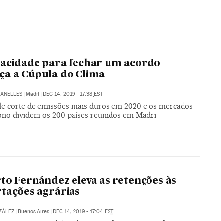
acidade para fechar um acordo
a a Cúpula do Clima
LANELLES
|
Madri
|
DEC 14, 2019 - 17:38
EST
de corte de emissões mais duros em 2020 e os mercados
ono dividem os 200 países reunidos em Madri
A
to Fernández eleva as retenções às
tações agrárias
ZÁLEZ
|
Buenos Aires
|
DEC 14, 2019 - 17:04
EST