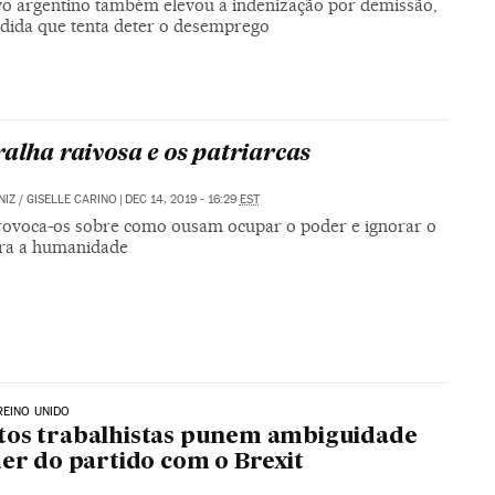
vo argentino também elevou a indenização por demissão,
ida que tenta deter o desemprego
ralha raivosa e os patriarcas
NIZ
/
GISELLE CARINO
|
DEC 14, 2019 - 16:29
EST
rovoca-os sobre como ousam ocupar o poder e ignorar o
ara a humanidade
REINO UNIDO
tos trabalhistas punem ambiguidade
der do partido com o Brexit