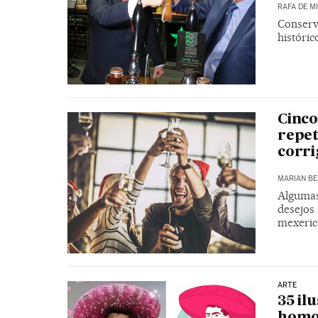
RAFA DE M
Conserv
históric
Cinco
repet
corri
MARIAN BE
Algumas
desejos
mexeric
ARTE
35 il
homo