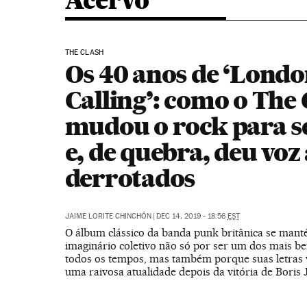
Acervo
THE CLASH
Os 40 anos de ‘Lond
Calling’: como o The 
mudou o rock para 
e, de quebra, deu voz
derrotados
JAIME LORITE CHINCHÓN
|
DEC 14, 2019 - 18:56
EST
O álbum clássico da banda punk britânica se man
imaginário coletivo não só por ser um dos mais b
todos os tempos, mas também porque suas letras 
uma raivosa atualidade depois da vitória de Boris