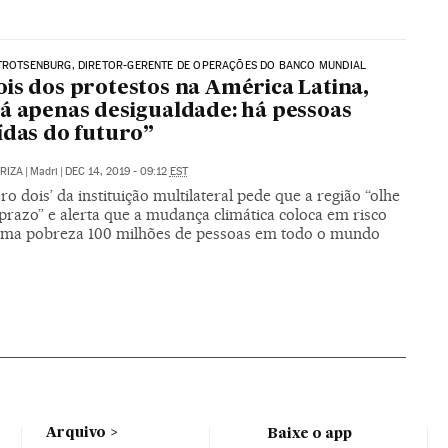
TROTSENBURG, DIRETOR-GERENTE DE OPERAÇÕES DO BANCO MUNDIAL
is dos protestos na América Latina,
á apenas desigualdade: há pessoas
ídas do futuro”
ARIZA
|
Madri
|
DEC 14, 2019 - 09:12
EST
o dois’ da instituição multilateral pede que a região “olhe
prazo” e alerta que a mudança climática coloca em risco
ema pobreza 100 milhões de pessoas em todo o mundo
Arquivo
Baixe o app