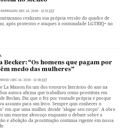
 BARRAGÁN
|
DEC 14, 2019 - 12:51
EST
s mexicanos realizam sua própria versão do quadro de
nu, após protestos e ataques à comunidade LGTBIQ+ no
A
 Becker: “Os homens que pagam por
 têm medo das mulheres”
RMOSO
|
DEC 14, 2019 - 12:38
EST
 La Maison foi um dos estouros literários do ano na
 Sua autora afirma que trabalhou como prostituta em
 de Berlim. Diz que o fez por vontade própria e porque
va assunto para um livro. Sempre quis conhecer o
to” em que uma mulher decide “alugar seu corpo”. A obra
u um enorme alvoroço enquanto o debate sobre a
ção e abolição da prostituição continua vigente em nossa
de.