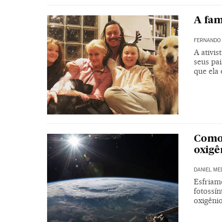
A fam
FERNANDO
A ativi
seus pa
que ela 
Como 
oxigê
DANIEL ME
Esfriam
fotossí
oxigênio