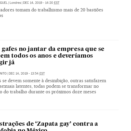
IGUEL
|
Londres
|
DEC 14, 2019 - 14:20
EST
adores tomam do trabalhismo mais de 20 bastiões
os
 gafes no jantar da empresa que se
em todos os anos e deveríamos
gir já
NITO
|
DEC 14, 2019 - 13:54
EST
 se devem somente à desinibição, outras satisfazem
 sexuais latentes, todas podem se transformar no
o do trabalho durante os próximos doze meses
ustrações de ‘Zapata gay’ contra a
fobia no México