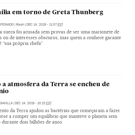
ília em torno de Greta Thunberg
 PEINADO
|
Madri
|
DEC 14, 2019 - 11:07
EST
sta sueca foi acusada sem provas de ser uma marionete de
is ou de interesses obscuros, mas quem a conhece garante
é “sua própria chefa”
a atmosfera da Terra se encheu de
nio
DIAVILLA
|
DEC 14, 2019 - 10:15
EST
ento da Terra ajudou as bactérias que começaram a fazer
ntese a romper um equilíbrio que manteve o planeta sem
 durante dois bilhões de anos