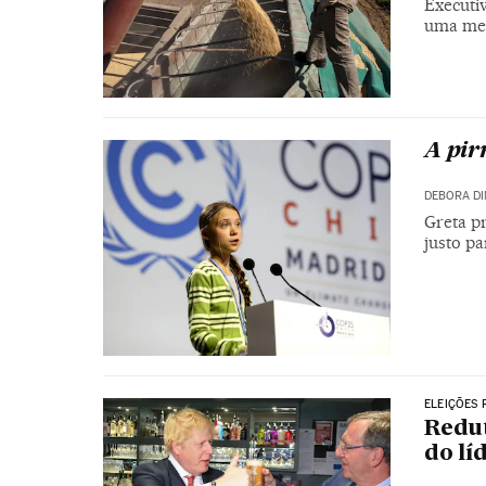
Executi
uma med
A pir
DEBORA DI
Greta p
justo p
ELEIÇÕES 
Redu
do lí