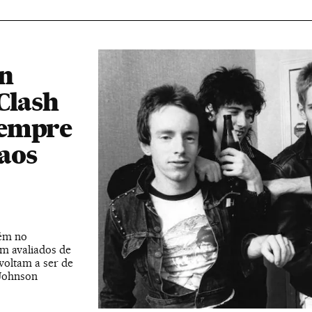
on
Clash
sempre
 aos
tém no
em avaliados de
voltam a ser de
 Johnson