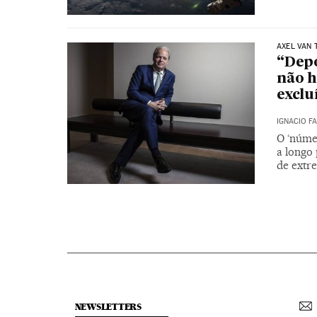
AXEL VAN 
“Depo
não h
exclu
IGNACIO F
O ‘númer
a longo 
de extr
NEWSLETTERS