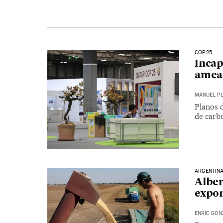
COP25
Incap
ameaç
MANUEL P
Planos 
de carb
ARGENTIN
Alber
expor
ENRIC GON