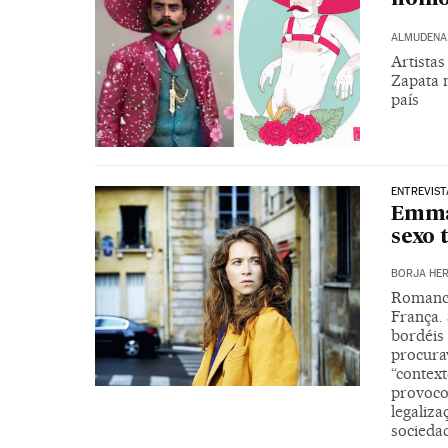
ALMUDENA
Artista
Zapata 
país
ENTREVIST
Emma
sexo
BORJA HE
Romance
França.
bordéis
procura
“contex
provoco
legaliza
socieda