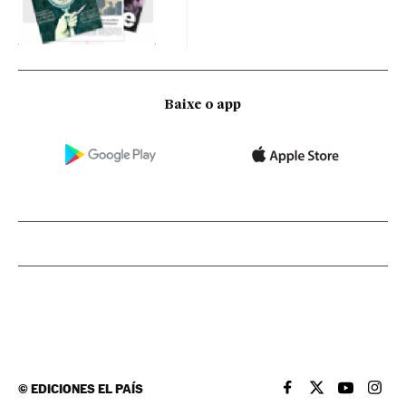
Baixe o app
©
EDICIONES EL PAÍS
EL PAÍS BRASIL EN
EL PAÍS BRASI
EL PAÍS B
EL PA