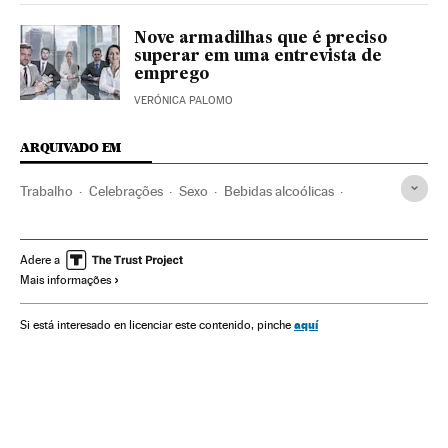
Nove armadilhas que é preciso
superar em uma entrevista de
emprego
VERÓNICA PALOMO
ARQUIVADO EM
Trabalho
Celebrações
Sexo
Bebidas alcoólicas
Sexualidade
Bebidas
Bem-estar
Empresas
Eventos
Estilo vida
Adere a
Mais informações
aquí
Si está interesado en licenciar este contenido, pinche