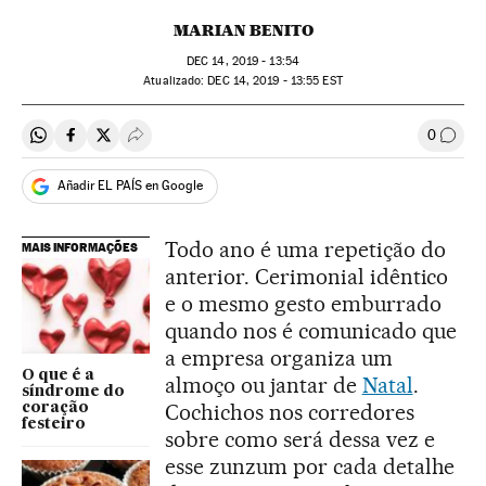
MARIAN BENITO
DEC
14, 2019 - 13:54
atualizado:
DEC
14, 2019 - 13:55
EST
0
Compartir en Whatsapp
Compartir en Facebook
Compartir en Twitter
Desplegar Redes Sociales
Comen
Añadir EL PAÍS en Google
Todo ano é uma repetição do
MAIS INFORMAÇÕES
anterior. Cerimonial idêntico
e o mesmo gesto emburrado
quando nos é comunicado que
a empresa organiza um
O que é a
almoço ou jantar de
Natal
.
síndrome do
Cochichos nos corredores
coração
festeiro
sobre como será dessa vez e
esse zunzum por cada detalhe