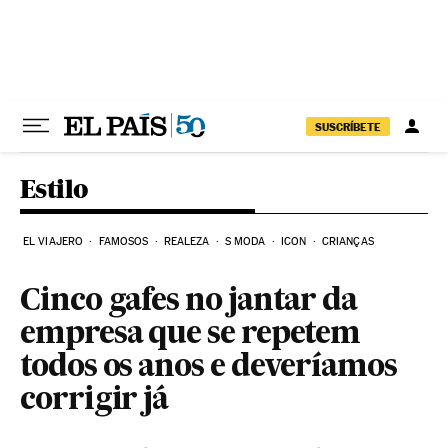
Pular para o conteúdo
SUSCRÍBETE
Estilo
EL VIAJERO
FAMOSOS
REALEZA
S MODA
ICON
CRIANÇAS
Cinco gafes no jantar da
empresa que se repetem
todos os anos e deveríamos
corrigir já