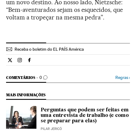
um novo destino. Ao nosso lado, Nietzsche:
“Bem-aventurados sejam os esquecidos, que
voltam a tropeçar na mesma pedra”.
Receba o boletim do EL PAÍS América
Estilo El País Brasil en Twitter
Estilo El País Brasil en Instagram
Estilo El País Brasil en Facebook
COMENTÁRIOS
Regras
›
COMENTÁRIOS
0
MAIS INFORMAÇÕES
Perguntas que podem ser feitas em
uma entrevista de trabalho (e como
se preparar para elas)
PILAR JERICÓ