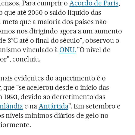
ntensos. Para cumprir o
Acordo de Paris
,
o que até 2050 o saldo líquido das
a meta que a maioria dos países não
amos nos dirigindo agora a um aumento
 3°C até o final do século", observou o
anismo vinculado à
ONU.
"O nível de
r", concluiu.
ais evidentes do aquecimento é o
 que "se acelerou desde o início das
m 1993, devido ao derretimento das
nlândia
e na
Antártida
". Em setembro e
s níveis mínimos diários de gelo no
riormente.