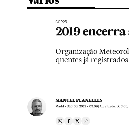
Varios
COP25
2019 encerra 
Organização Meteoroló
quentes já registrados
MANUEL PLANELLES
Madri -
DEC
03, 2019 - 09:09
atualizado:
DEC
03, 
Compartir en Whatsapp
Compartir en Facebook
Compartir en Twitter
Desplegar Redes Soci