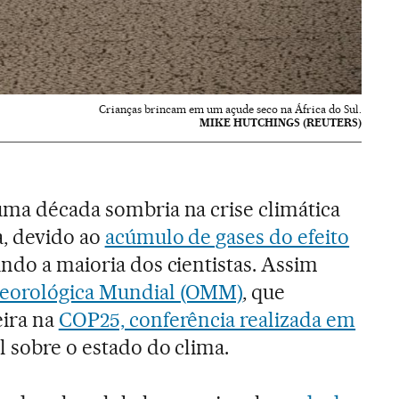
Crianças brincam em um açude seco na África do Sul.
MIKE HUTCHINGS (REUTERS)
uma década sombria na crise climática
a, devido ao
acúmulo de gases do efeito
undo a maioria dos cientistas. Assim
eorológica Mundial (OMM)
, que
eira na
COP25, conferência realizada em
al sobre o estado do clima.