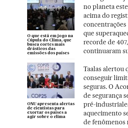
no planeta est
acima do regist
concentrações 
que superaquec
O que está em jogo na
recorde de 407
Cúpula do Clima, que
busca cortes mais
drásticos das
continuaram su
emissões dos países
Taalas alertou 
conseguir limi
seguras. O Aco
de segurança se
pré-industriale
ONU apresenta alertas
de cientistas para
aquecimento se
exortar os países a
agir sobre o clima
de fenômenos 