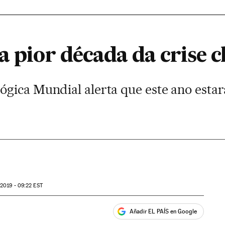
a pior década da crise c
gica Mundial alerta que este ano estará
2019 - 09:22
EST
Añadir EL PAÍS en Google
ales