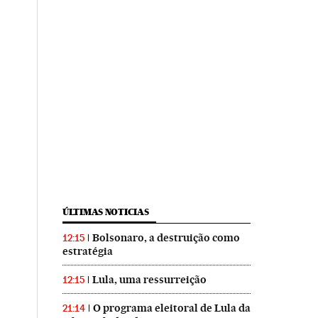
ÚLTIMAS NOTICIAS
Bolsonaro, a destruição como
12:15
estratégia
Lula, uma ressurreição
12:15
O programa eleitoral de Lula da
21:14