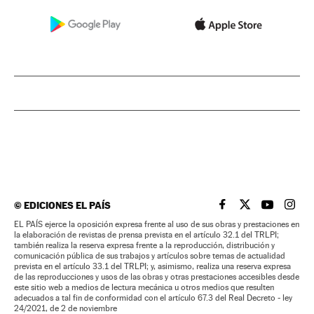
©
EDICIONES EL PAÍS
EL PAÍS BRASIL EN
EL PAÍS BRASI
EL PAÍS B
EL PA
EL PAÍS ejerce la oposición expresa frente al uso de sus obras y prestaciones en
la elaboración de revistas de prensa prevista en el artículo 32.1 del TRLPI;
también realiza la reserva expresa frente a la reproducción, distribución y
comunicación pública de sus trabajos y artículos sobre temas de actualidad
prevista en el artículo 33.1 del TRLPI; y, asimismo, realiza una reserva expresa
de las reproducciones y usos de las obras y otras prestaciones accesibles desde
este sitio web a medios de lectura mecánica u otros medios que resulten
adecuados a tal fin de conformidad con el artículo 67.3 del Real Decreto - ley
24/2021, de 2 de noviembre