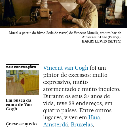
Mural a partir do filme ‘Sede de viver’, de Vincent Minelli, em um bar de
Auvers-sur-Oise (França).
BARRY LEWIS (GETTY)
Vincent van Gogh
foi um
MAIS INFORMAÇÕES
pintor de excessos: muito
expressivo, muito
atormentado e muito inquieto.
Durante os seus 37 anos de
Em busca da
vida, teve 38 endereços, em
cama de Van
quatro países. Entre outros
Gogh
lugares, viveu em
Haia
,
Amsterdã
,
Bruxelas
,
Greves e medo