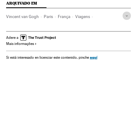
ARQUIVADO EM
Vincent van Gogh
Paris
França
Viagens
Europa Ocidental
Ofertas turísticas
Europa
Turismo cidade
Destinos turísticos
Turismo
El Viajero
Adere a
Mais informações
aquí
Si está interesado en licenciar este contenido, pinche