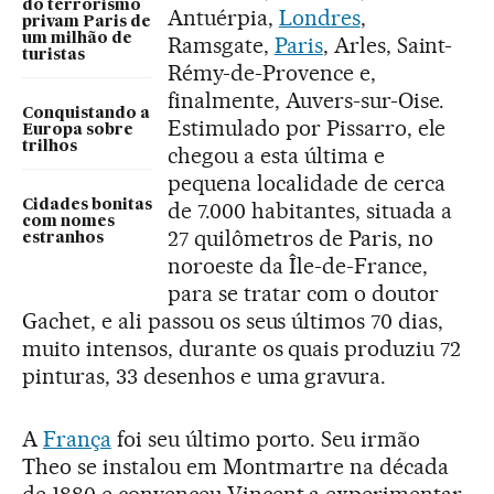
do terrorismo
Antuérpia,
Londres
,
privam Paris de
um milhão de
Ramsgate,
Paris
, Arles, Saint-
turistas
Rémy-de-Provence e,
finalmente, Auvers-sur-Oise.
Conquistando a
Estimulado por Pissarro, ele
Europa sobre
trilhos
chegou a esta última e
pequena localidade de cerca
de 7.000 habitantes, situada a
Cidades bonitas
com nomes
27 quilômetros de Paris, no
estranhos
noroeste da Île-de-France,
para se tratar com o doutor
Gachet, e ali passou os seus últimos 70 dias,
muito intensos, durante os quais produziu 72
pinturas, 33 desenhos e uma gravura.
A
França
foi seu último porto. Seu irmão
Theo se instalou em Montmartre na década
de 1880 e convenceu Vincent a experimentar