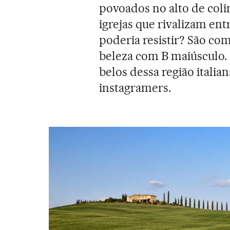
povoados no alto de coli
igrejas que rivalizam en
poderia resistir? São co
beleza com B maiúsculo. 
belos dessa região italian
instagramers.