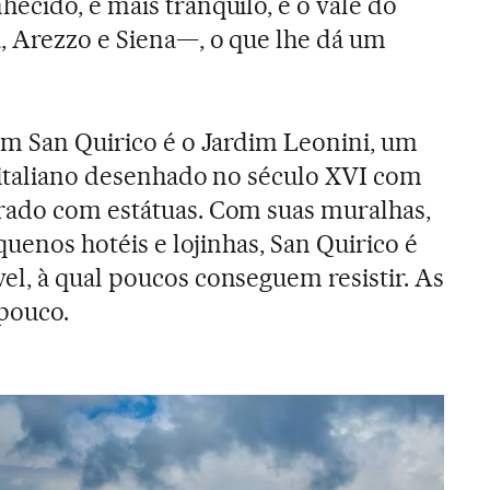
ecido, e mais tranquilo, é o vale do
, Arezzo e Siena—, o que lhe dá um
em San Quirico é o Jardim Leonini, um
 italiano desenhado no século XVI com
rado com estátuas. Com suas muralhas,
equenos hotéis e lojinhas, San Quirico é
l, à qual poucos conseguem resistir. As
pouco.