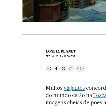
LONELY PLANET
FEB
14, 2019 - 11:30
EST
0
Compartir en Whatsapp
Compartir en Facebook
Compartir en Twitter
Desplegar Redes Soci
Comentários
Muitos
viajantes
concorda
do mundo estão na
Tosc
imagens cheias de poesi