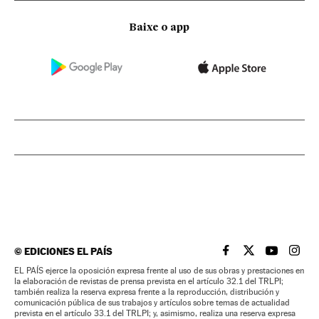
Baixe o app
©
EDICIONES EL PAÍS
EL PAÍS BRASIL EN
EL PAÍS BRASI
EL PAÍS B
EL PA
EL PAÍS ejerce la oposición expresa frente al uso de sus obras y prestaciones en
la elaboración de revistas de prensa prevista en el artículo 32.1 del TRLPI;
también realiza la reserva expresa frente a la reproducción, distribución y
comunicación pública de sus trabajos y artículos sobre temas de actualidad
prevista en el artículo 33.1 del TRLPI; y, asimismo, realiza una reserva expresa