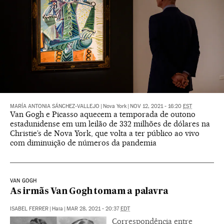
MARÍA ANTONIA SÁNCHEZ-VALLEJO
|
Nova York
|
NOV 12, 2021 - 16:20
EST
Van Gogh e Picasso aquecem a temporada de outono
estadunidense em um leilão de 332 milhões de dólares na
Christie’s de Nova York, que volta a ter público ao vivo
com diminuição de números da pandemia
VAN GOGH
As irmãs Van Gogh tomam a palavra
ISABEL FERRER
|
Haia
|
MAR 28, 2021 - 20:37
EDT
Correspondência entre