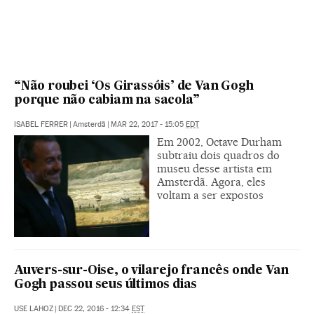
“Não roubei ‘Os Girassóis’ de Van Gogh
porque não cabiam na sacola”
ISABEL FERRER
|
Amsterdã
|
MAR 22, 2017 - 15:05
EDT
Em 2002, Octave Durham
subtraiu dois quadros do
museu desse artista em
Amsterdã. Agora, eles
voltam a ser expostos
Auvers-sur-Oise, o vilarejo francês onde Van
Gogh passou seus últimos dias
USE LAHOZ
|
DEC 22, 2016 - 12:34
EST