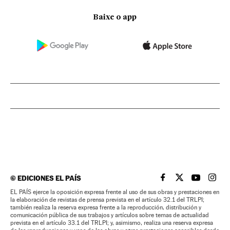
Baixe o app
©
EDICIONES EL PAÍS
EL PAÍS BRASIL EN
EL PAÍS BRASI
EL PAÍS B
EL PA
EL PAÍS ejerce la oposición expresa frente al uso de sus obras y prestaciones en
la elaboración de revistas de prensa prevista en el artículo 32.1 del TRLPI;
también realiza la reserva expresa frente a la reproducción, distribución y
comunicación pública de sus trabajos y artículos sobre temas de actualidad
prevista en el artículo 33.1 del TRLPI; y, asimismo, realiza una reserva expresa