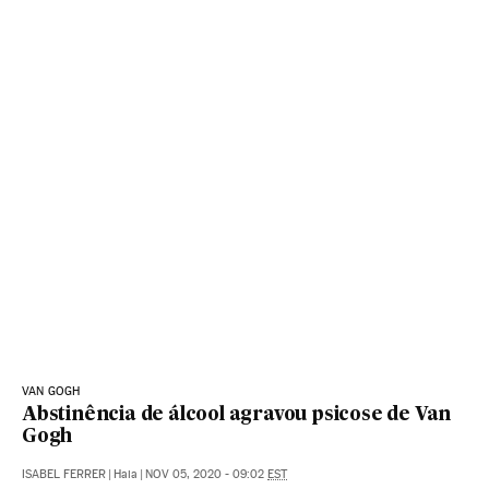
VAN GOGH
Abstinência de álcool agravou psicose de Van
Gogh
ISABEL FERRER
|
Haia
|
NOV 05, 2020 - 09:02
EST