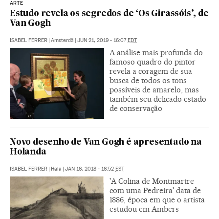
ARTE
Estudo revela os segredos de ‘Os Girassóis’, de
Van Gogh
ISABEL FERRER
|
Amsterdã
|
JUN 21, 2019 - 16:07
EDT
A análise mais profunda do
famoso quadro do pintor
revela a coragem de sua
busca de todos os tons
possíveis de amarelo, mas
também seu delicado estado
de conservação
Novo desenho de Van Gogh é apresentado na
Holanda
ISABEL FERRER
|
Haia
|
JAN 16, 2018 - 16:52
EST
'A Colina de Montmartre
com uma Pedreira' data de
1886, época em que o artista
estudou em Ambers