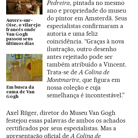
Pedreira
, pintada no mesmo
ano e propriedade do museu
do pintor em Amsterdã. Seus
Auvers-sur-
especialistas confirmaram a
Oise, o vilarejo
francês onde
autoria e uma feliz
Van Gogh
passou seus
coincidência. “Graças à nova
últimos dias
ilustração, outro desenho
antes rejeitado pode ser
também atribuído a Vincent.
Trata-se de
A Colina de
Montmartre
, que figura em
nossa coleção e cuja
Em busca da
cama de Van
semelhança é incontestável.”
Gogh
Axel Rüger, diretor do Museu Van Gogh
festejou essas palavras de ambos os achados
certificados por seus especialistas. Mas a
apresentação oficial de
A Colina de