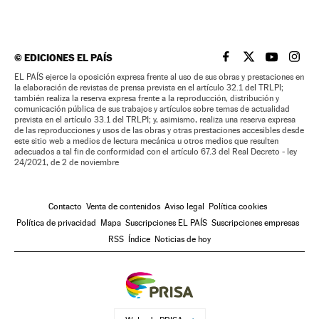
©
EDICIONES EL PAÍS
EL PAÍS BRASIL EN
EL PAÍS BRASI
EL PAÍS B
EL PA
EL PAÍS ejerce la oposición expresa frente al uso de sus obras y prestaciones en
la elaboración de revistas de prensa prevista en el artículo 32.1 del TRLPI;
también realiza la reserva expresa frente a la reproducción, distribución y
comunicación pública de sus trabajos y artículos sobre temas de actualidad
prevista en el artículo 33.1 del TRLPI; y, asimismo, realiza una reserva expresa
de las reproducciones y usos de las obras y otras prestaciones accesibles desde
este sitio web a medios de lectura mecánica u otros medios que resulten
adecuados a tal fin de conformidad con el artículo 67.3 del Real Decreto - ley
24/2021, de 2 de noviembre
Contacto
Venta de contenidos
Aviso legal
Política cookies
Política de privacidad
Mapa
Suscripciones EL PAÍS
Suscripciones empresas
RSS
Índice
Noticias de hoy