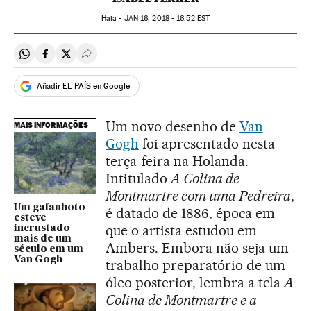
Haia -
JAN
16, 2018 - 16:52
EST
Compartir en Whatsapp
Compartir en Facebook
Compartir en Twitter
Desplegar Redes Sociales
Añadir EL PAÍS en Google
Um novo desenho de
Van
MAIS INFORMAÇÕES
Gogh
foi apresentado nesta
terça-feira na Holanda.
Intitulado
A Colina de
Montmartre com uma Pedreira
,
Um gafanhoto
é datado de 1886, época em
esteve
que o artista estudou em
incrustado
mais de um
Ambers. Embora não seja um
século em um
Van Gogh
trabalho preparatório de um
óleo posterior, lembra a tela
A
Colina de Montmartre e a