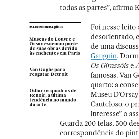
todas as partes”, afirma K
Foi nesse leito
MAIS INFORMAÇÕES
desorientado, 
Museus do Louvre e
Orsay evacuam parte
de uma discuss
de suas obras devido
às enchentes em Paris
Gauguin
. Dorm
Os Girassóis
e
Van Goghs para
famosas. Van Go
resgatar Detroit
quarto: a cons
Odiar os quadros de
Museu D’Orsay 
Renoir, a última
tendência no mundo
Cauteloso, o 
da arte
interesse” o as
Guarda 200 telas, 500 de
correspondência do pinto