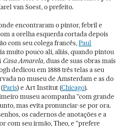
arel van Soest, o prefeito.
 onde encontraram o pintor, febril e
com a orelha esquerda cortada depois
ão com seu colega francês,
Paul
ia muito pouco ali, aliás, quando pintou
A Casa Amarela
, duas de suas obras mais
gh dedicou em 1888 três telas a seu
ervada no museu de Amsterdam e as do
(
Paris
) e Art Institut (
Chicago
).
primeiro museu acompanha “com grande
sunto, mas evita pronunciar-se por ora.
senhos, os cadernos de anotações e a
r com seu irmão, Theo, e “prefere