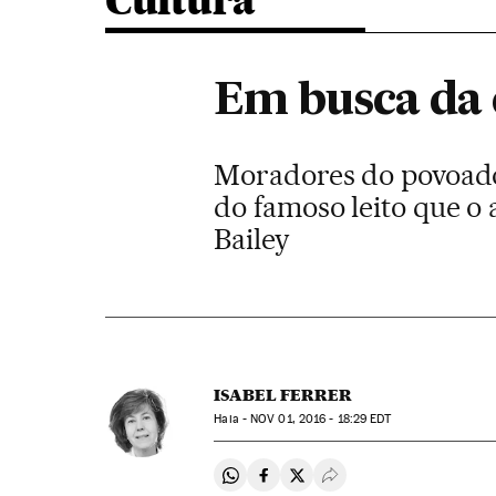
Cultura
Em busca da
Moradores do povoado
do famoso leito que o 
Bailey
ISABEL FERRER
Haia -
NOV
01, 2016 - 18:29
EDT
Compartir en Whatsapp
Compartir en Facebook
Compartir en Twitter
Desplegar Redes Soci