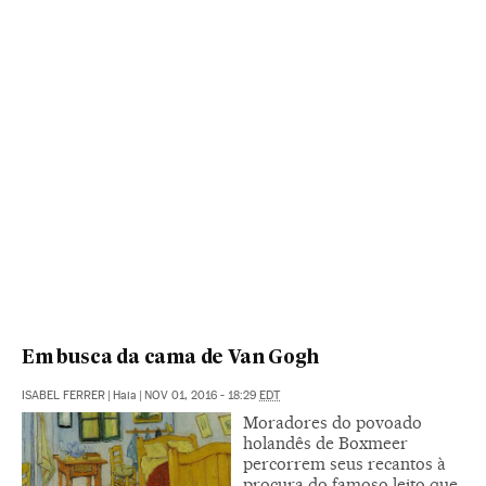
Em busca da cama de Van Gogh
ISABEL FERRER
|
Haia
|
NOV 01, 2016 - 18:29
EDT
Moradores do povoado
holandês de Boxmeer
percorrem seus recantos à
procura do famoso leito que