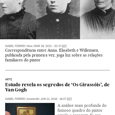
ISABEL FERRER
|
Haia
|
MAR 28, 2021 - 20:37
EDT
Correspondência entre Anna, Elisabeth e Willemien,
publicada pela primeira vez, joga luz sobre as relações
familiares do pintor
ARTE
Estudo revela os segredos de ‘Os Girassóis’, de
Van Gogh
ISABEL FERRER
|
Amsterdã
|
JUN 21, 2019 - 16:07
EDT
A análise mais profunda do
famoso quadro do pintor