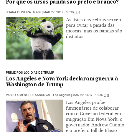
Por que os ursos panda são preto e branco?
JOANA OLIVEIRA
|
Madri
|
MAR 22, 2017 - 16:36
EDT
As listas das zebras servem
para evitar a picada das
moscas, mas os pandas são
distintos
PRIMEIROS 100 DIAS DE TRUMP
Los Angeles e Nova York declaram guerra à
Washington de Trump
PABLO XIMÉNEZ DE SANDOVAL
|
Los Angeles
|
MAR 22, 2017 - 16:36
EDT
Los Angeles proíbe
funcionários de colaborar
com o Governo federal em
imigração Em Nova York, o
governador Andrew Cuomo
e o prefeito Bill de Blasio