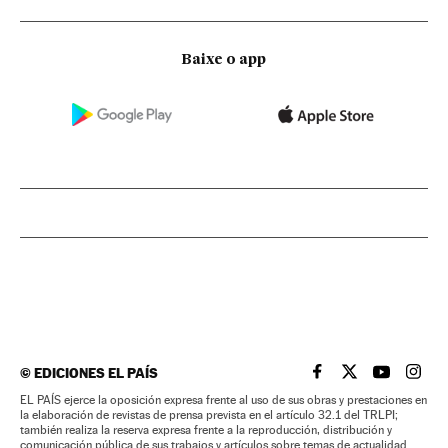
Baixe o app
©
EDICIONES EL PAÍS
EL PAÍS BRASIL EN
EL PAÍS BRASI
EL PAÍS B
EL PA
EL PAÍS ejerce la oposición expresa frente al uso de sus obras y prestaciones en
la elaboración de revistas de prensa prevista en el artículo 32.1 del TRLPI;
también realiza la reserva expresa frente a la reproducción, distribución y
comunicación pública de sus trabajos y artículos sobre temas de actualidad