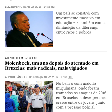
LUIZ RUFFATO
|
MAR 22, 2017 - 14:16
EDT
Um país se constrói com
investimento massivo em
educação – e também com a
diminuição da diferença
entre ricos e pobres
ATENTADO EM BRUXELAS
Molenbeek, um ano depois do atentado em
Bruxelas: mais radicais, mais vigiados
ÁLVARO SÁNCHEZ
|
Bruxelas
|
MAR 22, 2017 - 13:33
EDT
No bairro com maioria
muçulmana, onde foram
tramados os ataques de 2016
em Bruxelas, a desesperança
cresce entre os jovens, junto
com a pressão policial