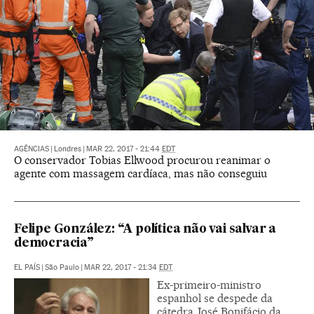
AGÊNCIAS
|
Londres
|
MAR 22, 2017 - 21:44
EDT
O conservador Tobias Ellwood procurou reanimar o
agente com massagem cardíaca, mas não conseguiu
Felipe González: “A política não vai salvar a
democracia”
EL PAÍS
|
São Paulo
|
MAR 22, 2017 - 21:34
EDT
Ex-primeiro-ministro
espanhol se despede da
cátedra José Bonifácio da