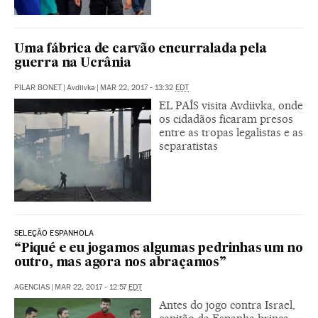
Uma fábrica de carvão encurralada pela
guerra na Ucrânia
PILAR BONET
|
Avdiivka
|
MAR 22, 2017 - 13:32
EDT
EL PAÍS visita Avdiivka, onde
os cidadãos ficaram presos
entre as tropas legalistas e as
separatistas
SELEÇÃO ESPANHOLA
“Piqué e eu jogamos algumas pedrinhas um no
outro, mas agora nos abraçamos”
AGENCIAS
|
MAR 22, 2017 - 12:57
EDT
Antes do jogo contra Israel,