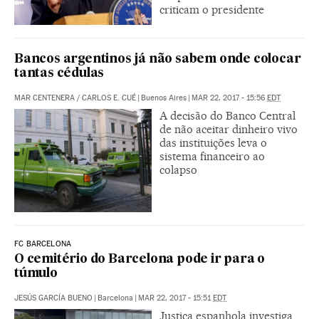
criticam o presidente
Bancos argentinos já não sabem onde colocar
tantas cédulas
MAR CENTENERA
/
CARLOS E. CUÉ
|
Buenos Aires
|
MAR 22, 2017 - 15:56
EDT
A decisão do Banco Central
de não aceitar dinheiro vivo
das instituições leva o
sistema financeiro ao
colapso
FC BARCELONA
O cemitério do Barcelona pode ir para o
túmulo
JESÚS GARCÍA BUENO
|
Barcelona
|
MAR 22, 2017 - 15:51
EDT
Justiça espanhola investiga