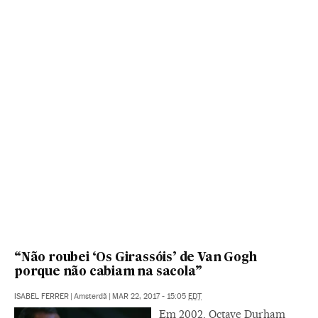
“Não roubei ‘Os Girassóis’ de Van Gogh
porque não cabiam na sacola”
ISABEL FERRER
|
Amsterdã
|
MAR 22, 2017 - 15:05
EDT
Em 2002, Octave Durham