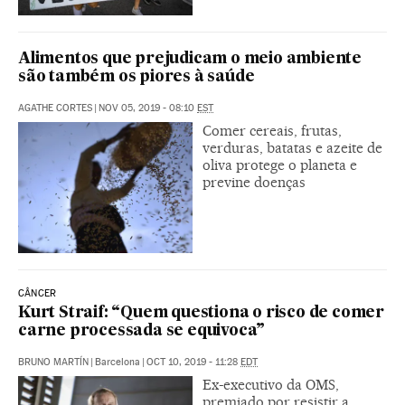
Alimentos que prejudicam o meio ambiente
são também os piores à saúde
AGATHE CORTES
|
NOV 05, 2019 - 08:10
EST
Comer cereais, frutas,
verduras, batatas e azeite de
oliva protege o planeta e
previne doenças
CÂNCER
Kurt Straif: “Quem questiona o risco de comer
carne processada se equivoca”
BRUNO MARTÍN
|
Barcelona
|
OCT 10, 2019 - 11:28
EDT
Ex-executivo da OMS,
premiado por resistir a