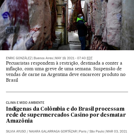
ENRIC GONZÁLEZ
|
Buenos Aires
|
MAY 19, 2021 - 07:40
EDT
Pecuaristas respondem à restrição, destinada a conter a
inflação, com uma greve de uma semana. Suspensão de
vendas de carne na Argentina deve encarecer produto no
Brasil
CLIMA E MEIO AMBIENTE
Indígenas da Colômbia e do Brasil processam
rede de supermercados Casino por desmatar
Amazônia
SILVIA AYUSO
/
NAIARA GALARRAGA GORTÁZAR
|
Paris / São Paulo
|
MAR 03, 2021