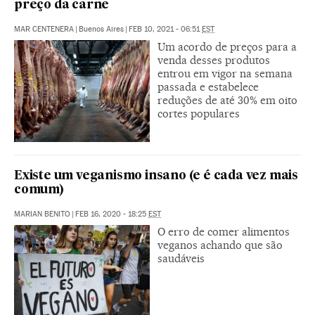
preço da carne
MAR CENTENERA
|
Buenos Aires
|
FEB 10, 2021 - 06:51
EST
Um acordo de preços para a
venda desses produtos
entrou em vigor na semana
passada e estabelece
reduções de até 30% em oito
cortes populares
Existe um veganismo insano (e é cada vez mais
comum)
MARIAN BENITO
|
FEB 16, 2020 - 18:25
EST
O erro de comer alimentos
veganos achando que são
saudáveis