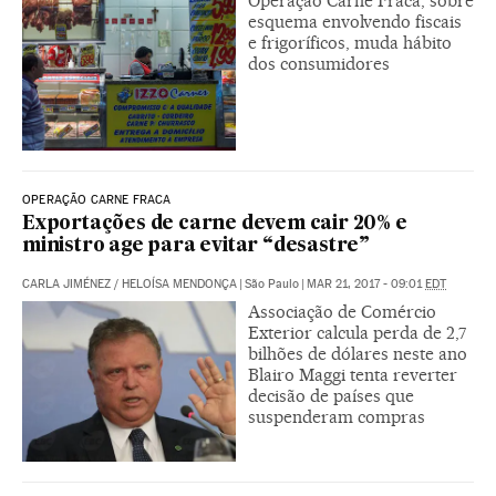
Operação Carne Fraca, sobre
esquema envolvendo fiscais
e frigoríficos, muda hábito
dos consumidores
OPERAÇÃO CARNE FRACA
Exportações de carne devem cair 20% e
ministro age para evitar “desastre”
CARLA JIMÉNEZ
/
HELOÍSA MENDONÇA
|
São Paulo
|
MAR 21, 2017 - 09:01
EDT
Associação de Comércio
Exterior calcula perda de 2,7
bilhões de dólares neste ano
Blairo Maggi tenta reverter
decisão de países que
suspenderam compras