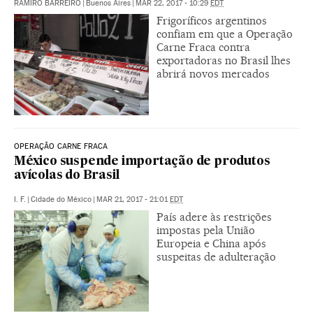
RAMIRO BARREIRO
|
Buenos Aires
|
MAR 22, 2017 - 10:29
EDT
Frigoríficos argentinos
confiam em que a Operação
Carne Fraca contra
exportadoras no Brasil lhes
abrirá novos mercados
OPERAÇÃO CARNE FRACA
México suspende importação de produtos
avícolas do Brasil
I. F.
|
Cidade do México
|
MAR 21, 2017 - 21:01
EDT
País adere às restrições
impostas pela União
Europeia e China após
suspeitas de adulteração