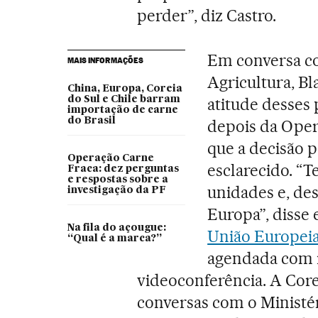
perder”, diz Castro.
Em conversa com
MAIS INFORMAÇÕES
Agricultura, Bl
China, Europa, Coreia
do Sul e Chile barram
atitude desses 
importação de carne
do Brasil
depois da Oper
que a decisão p
Operação Carne
esclarecido. “
Fraca: dez perguntas
e respostas sobre a
unidades e, de
investigação da PF
Europa”, disse
Na fila do açougue:
União Europei
“Qual é a marca?”
agendada com r
videoconferência. A Core
conversas com o Ministé