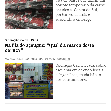
lista de países que fazem um
boicote temporário da carne
brasileira. Coreia do Sul,
porém, volta atrás e
suspende o embargo
OPERAÇÃO CARNE FRACA
Na fila do açougue: “Qual é a marca desta
carne?”
MARINA ROSSI
|
São Paulo
|
MAR 21, 2017 - 09:08
EDT
Operação Carne Fraca, sobre
esquema envolvendo fiscais
e frigoríficos, muda hábito
dos consumidores