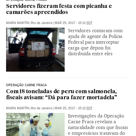
Servidores fizeram festa com picanha e
camarões apreendidos
MARÍA MARTÍN
|
Rio de Janeiro
|
MAR 25, 2017 - 15:12
EDT
Servidores contaram com
ajuda de agente da Polícia
Federal para interceptar
carga que depois foi
distribuída entre eles
OPERAÇÃO CARNE FRACA
Com 18 toneladas de peru com salmonela,
fiscais avisam: “Dá para fazer mortadela”
MARÍA MARTÍN
|
Rio de Janeiro
|
MAR 25, 2017 - 15:12
EDT
Investigações da Operação
Carne Fraca revelam a
naturalidade com que fiscais
e empresários tratavam do