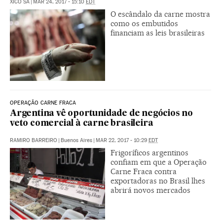
XICO SÁ
|
MAR 24, 2017 - 15:10
EDT
O escândalo da carne mostra
como os embutidos
financiam as leis brasileiras
OPERAÇÃO CARNE FRACA
Argentina vê oportunidade de negócios no
veto comercial à carne brasileira
RAMIRO BARREIRO
|
Buenos Aires
|
MAR 22, 2017 - 10:29
EDT
Frigoríficos argentinos
confiam em que a Operação
Carne Fraca contra
exportadoras no Brasil lhes
abrirá novos mercados