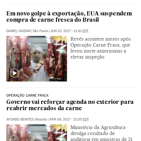
Em novo golpe à exportação, EUA suspendem
compra de carne fresca do Brasil
DANIEL HAIDAR
|
São Paulo
|
JUN 23, 2017 - 11:10
EDT
Revés acontece meses após
Operação Carne Fraca, que
levou norte-americanas a
elevar inspeção
OPERAÇÃO CARNE FRACA
Governo vai reforçar agenda no exterior para
reabrir mercados da carne
AFONSO BENITES
|
Brasília
|
APR 06, 2017 - 21:05
EDT
Ministério da Agricultura
divulga resultado de
auditoria em amostras de 21