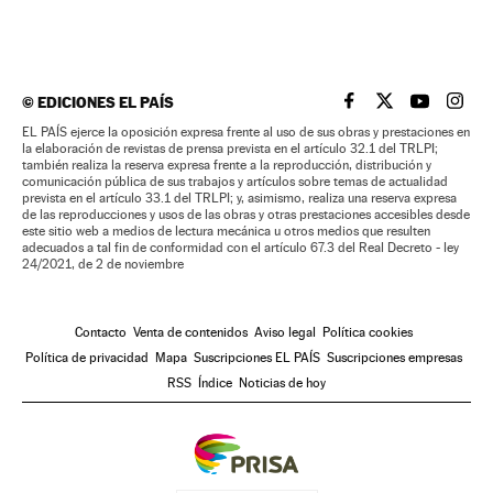
©
EDICIONES EL PAÍS
EL PAÍS BRASIL EN
EL PAÍS BRASI
EL PAÍS B
EL PA
EL PAÍS ejerce la oposición expresa frente al uso de sus obras y prestaciones en
la elaboración de revistas de prensa prevista en el artículo 32.1 del TRLPI;
también realiza la reserva expresa frente a la reproducción, distribución y
comunicación pública de sus trabajos y artículos sobre temas de actualidad
prevista en el artículo 33.1 del TRLPI; y, asimismo, realiza una reserva expresa
de las reproducciones y usos de las obras y otras prestaciones accesibles desde
este sitio web a medios de lectura mecánica u otros medios que resulten
adecuados a tal fin de conformidad con el artículo 67.3 del Real Decreto - ley
24/2021, de 2 de noviembre
Contacto
Venta de contenidos
Aviso legal
Política cookies
Política de privacidad
Mapa
Suscripciones EL PAÍS
Suscripciones empresas
RSS
Índice
Noticias de hoy