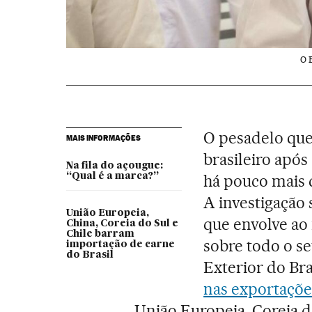
O B
O pesadelo qu
MAIS INFORMAÇÕES
brasileiro após
Na fila do açougue:
“Qual é a marca?”
há pouco mais 
A investigação
União Europeia,
que envolve ao
China, Coreia do Sul e
Chile barram
sobre todo o s
importação de carne
do Brasil
Exterior do Bra
nas exportaçõe
União Europeia, Coreia d