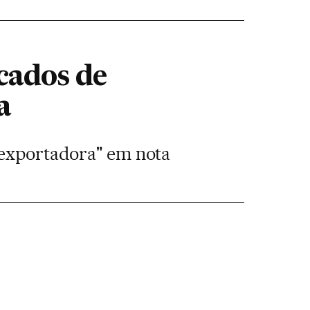
cados de
a
e exportadora" em nota