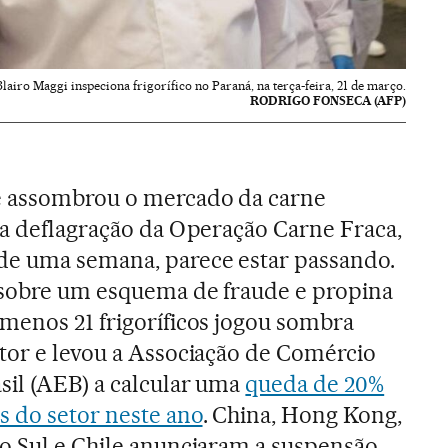
lairo Maggi inspeciona frigorífico no Paraná, na terça-feira, 21 de março.
RODRIGO FONSECA (AFP)
e assombrou o mercado da carne
 a deflagração da Operação Carne Fraca,
de uma semana, parece estar passando.
 sobre um esquema de fraude e propina
 menos 21 frigoríficos jogou sombra
etor e levou a Associação de Comércio
sil (AEB) a calcular uma
queda de 20%
s do setor neste ano
. China, Hong Kong,
o Sul e Chile anunciaram a suspensão