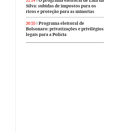
O programa eleitoral de Lula da
21:14
Silva: subidas de impostos para os
ricos e proteção para as minorias
Programa eleitoral de
20:55
Bolsonaro: privatizações e privilégios
legais para a Polícia