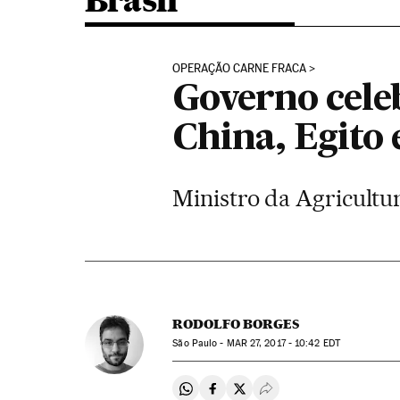
Brasil
OPERAÇÃO CARNE FRACA
Governo cele
China, Egito 
Ministro da Agricultu
RODOLFO BORGES
São Paulo -
MAR
27, 2017 - 10:42
EDT
Compartir en Whatsapp
Compartir en Facebook
Compartir en Twitter
Desplegar Redes Soci