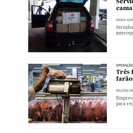
Servi
cama
MARÍA MAR
Servido
intercep
OPERAÇÃO
Três 
farão
HELOÍSA 
Empresa
para re