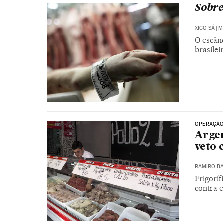
Sobre
XICO SÁ
|
M
O escân
brasilei
OPERAÇÃO
Argen
veto 
RAMIRO B
Frigorí
contra 