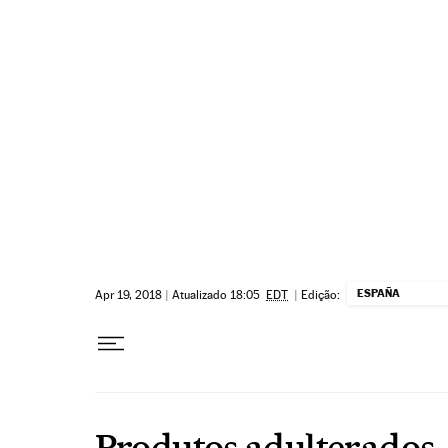
Pular para o conteúdo
ESPAÑA
Apr 19, 2018
|
Atualizado 18:05
EDT
|
Edição:
Produtos adulterados