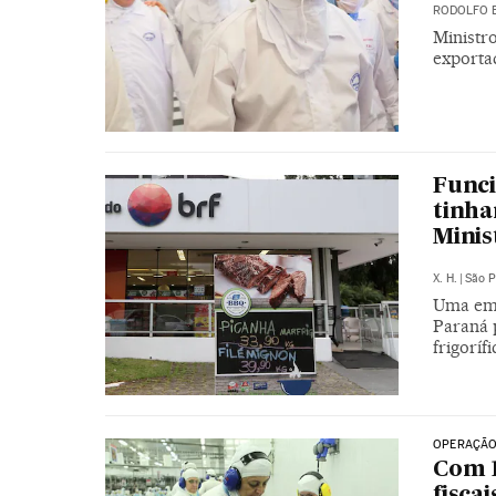
RODOLFO 
Ministro
exporta
Funci
tinha
Minis
X. H.
|
São P
Uma emp
Paraná p
frigoríf
OPERAÇÃO
Com 1
fisca