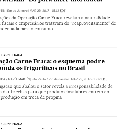
TÍN
|
Rio de Janeiro
|
MAR 25, 2017 - 15:12
EDT
gações da Operação Carne Fraca revelam a naturalidade
 fiscais e empresários tratavam do “reaproveitamento” de
nadequada para o consumo
 CARNE FRACA
ção Carne Fraca: o esquema podre
onda os frigoríficos no Brasil
IDA
/
MARÍA MARTÍN
|
São Paulo / Rio de Janeiro
|
MAR 25, 2017 - 15:12
EDT
igação que abalou o setor revela a irresponsabilidade de
 ao dar brechas para que produtos insalubres entrem em
e produção em troca de propina
 CARNE FRACA