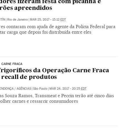
dores fizeram festa com picanha e
rões apreendidos
TÍN
|
Rio de Janeiro
|
MAR 25, 2017 - 15:12
EDT
res contaram com ajuda de agente da Polícia Federal para
tar carga que depois foi distribuída entre eles
 CARNE FRACA
frigoríficos da Operação Carne Fraca
 recall de produtos
MENDONÇA
/
AGÊNCIAS
|
São Paulo
|
MAR 24, 2017 - 20:25
EDT
s Souza Ramos, Transmeat e Peccin terão até cinco dias
colher carnes e ressarcir consumidores