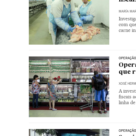
MARÍA MAR
Investi
com que
carne i
OPERAÇÃO
Opera
que r
XOSÉ HERM
A invest
fiscais
linha d
OPERAÇÃO