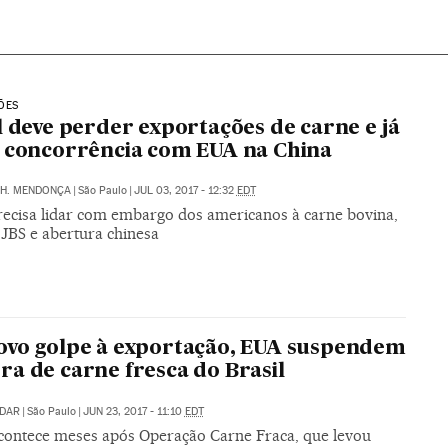
ÕES
l deve perder exportações de carne e já
 concorrência com EUA na China
H. MENDONÇA
|
São Paulo
|
JUL 03, 2017 - 12:32
EDT
precisa lidar com embargo dos americanos à carne bovina,
 JBS e abertura chinesa
vo golpe à exportação, EUA suspendem
a de carne fresca do Brasil
IDAR
|
São Paulo
|
JUN 23, 2017 - 11:10
EDT
contece meses após Operação Carne Fraca, que levou