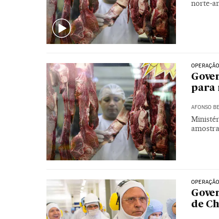
norte-a
OPERAÇÃO
Gover
para 
AFONSO BE
Ministér
amostras
OPERAÇÃO
Gover
de Ch