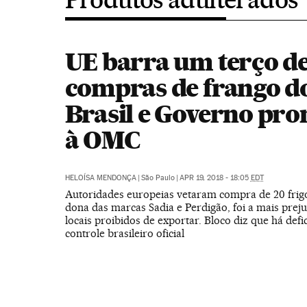
UE barra um terço d
compras de frango d
Brasil e Governo pro
à OMC
HELOÍSA MENDONÇA
|
São Paulo
|
APR 19, 2018 - 18:05
EDT
Autoridades europeias vetaram compra de 20 frigo
dona das marcas Sadia e Perdigão, foi a mais prej
locais proibidos de exportar. Bloco diz que há defi
controle brasileiro oficial