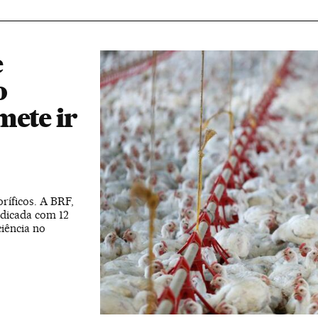
e
o
mete ir
ríficos. A BRF,
udicada com 12
ciência no