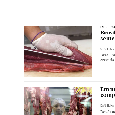
EXPORTAÇ
Brasi
sente
G. ALESSI
/
Brasil 
crise da
Em no
compr
DANIEL HA
Revés a