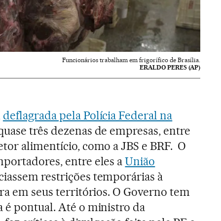
Funcionários trabalham em frigorífico de Brasília.
ERALDO PERES (AP)
,
deflagrada pela Polícia Federal na
u quase três dezenas de empresas, entre
tor alimentício, como a JBS e BRF. O
portadores, entre eles a
União
ciassem restrições temporárias à
ira em seus territórios. O Governo tem
 é pontual. Até o ministro da