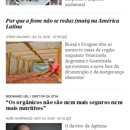
ambiental
Por que a fome não se reduz (mais) na América
Latina
JORGE GALINDO
|
JUL 21, 2019 - 10:56
EDT
Brasil e Uruguai têm as
menores taxas da região
enquanto Venezuela,
Argentina e Guatemala
apresentam a nova face da
desnutrição e da insegurança
alimentar
BERNHARD URL I DIRETOR DA EFSA
“Os orgânicos não são nem mais seguros nem
mais nutritivos”
NUÑO DOMÍNGUEZ
|
NOV 03, 2018 - 20:31
EDT
O diretor da Agência