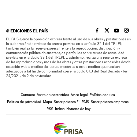
©
EDICIONES EL PAÍS
EL PAÍS BRASIL EN
EL PAÍS BRASI
EL PAÍS B
EL PA
EL PAÍS ejerce la oposición expresa frente al uso de sus obras y prestaciones en
la elaboración de revistas de prensa prevista en el artículo 32.1 del TRLPI;
también realiza la reserva expresa frente a la reproducción, distribución y
comunicación pública de sus trabajos y artículos sobre temas de actualidad
prevista en el artículo 33.1 del TRLPI; y, asimismo, realiza una reserva expresa
de las reproducciones y usos de las obras y otras prestaciones accesibles desde
este sitio web a medios de lectura mecánica u otros medios que resulten
adecuados a tal fin de conformidad con el artículo 67.3 del Real Decreto - ley
24/2021, de 2 de noviembre
Contacto
Venta de contenidos
Aviso legal
Política cookies
Política de privacidad
Mapa
Suscripciones EL PAÍS
Suscripciones empresas
RSS
Índice
Noticias de hoy