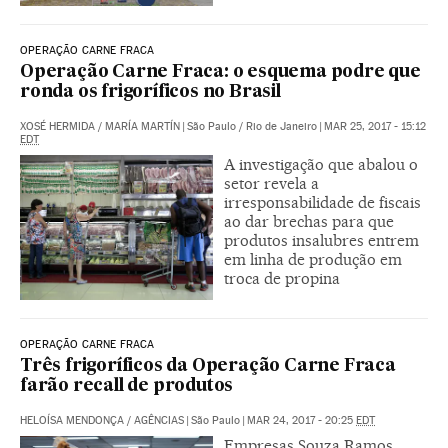
OPERAÇÃO CARNE FRACA
Operação Carne Fraca: o esquema podre que
ronda os frigoríficos no Brasil
XOSÉ HERMIDA
/
MARÍA MARTÍN
|
São Paulo / Rio de Janeiro
|
MAR 25, 2017 - 15:12
EDT
A investigação que abalou o
setor revela a
irresponsabilidade de fiscais
ao dar brechas para que
produtos insalubres entrem
em linha de produção em
troca de propina
OPERAÇÃO CARNE FRACA
Três frigoríficos da Operação Carne Fraca
farão recall de produtos
HELOÍSA MENDONÇA
/
AGÊNCIAS
|
São Paulo
|
MAR 24, 2017 - 20:25
EDT
Empresas Souza Ramos,