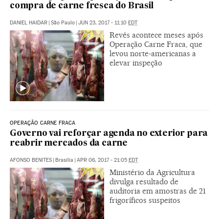
compra de carne fresca do Brasil
DANIEL HAIDAR
|
São Paulo
|
JUN 23, 2017 - 11:10
EDT
Revés acontece meses após
Operação Carne Fraca, que
levou norte-americanas a
elevar inspeção
OPERAÇÃO CARNE FRACA
Governo vai reforçar agenda no exterior para
reabrir mercados da carne
AFONSO BENITES
|
Brasília
|
APR 06, 2017 - 21:05
EDT
Ministério da Agricultura
divulga resultado de
auditoria em amostras de 21
frigoríficos suspeitos