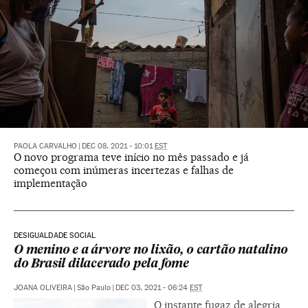
PAOLA CARVALHO
|
DEC 08, 2021 - 10:01
EST
O novo programa teve início no mês passado e já
começou com inúmeras incertezas e falhas de
implementação
DESIGUALDADE SOCIAL
O menino e a árvore no lixão, o cartão natalino
do Brasil dilacerado pela fome
JOANA OLIVEIRA
|
São Paulo
|
DEC 03, 2021 - 06:24
EST
O instante fugaz de alegria