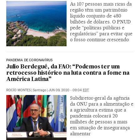
As 107 pessoas mais ricas da
região têm um patrimônio
líquido conjunto de 480
bilhões de dólares. O PNUD
pede “políticas públicas e
regulatórias” para evitar que
o fosso continue crescendo
PANDEMIA DE CORONAVÍRUS
Julio Berdegué, da FAO: “Podemos ter um
retrocesso histórico na luta contra a fome na
América Latina”
ROCÍO MONTES
|
Santiago
|
JUN 09, 2020 - 09:04
EDT
Subdiretor-geral da agência
da ONU para a alimentação e
a agricultura estima que a
pandemia colocará 20
milhões de pessoas a mais
em situação de insegurança
alimentar