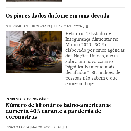
Os piores dados da fome em uma década
NOOR MAHTANI
|
Fuerteventura
|
JUL 12, 2021 - 15:24
EDT
Relatório ‘O Estado de
Insegurança Alimentar no
Mundo 2020’ (SOFI),
elaborado por cinco agências
das Nações Unidas, alerta
sobre um novo cenário
“significativamente mais
desafiador”: 811 milhões de
pessoas não sabem o que
comerão hoje
PANDEMIA DE CORONAVÍRUS
Número de bilionários latino-americanos
aumenta 40% durante a pandemia de
coronavírus
IGNACIO FARIZA
|
MAY 28, 2021 - 21:47
EDT