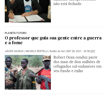
não está fechado
PLANETA FUTURO
O professor que guia sua gente entre a guerra
e a fome
JAVIER SAURAS | MICHELE BERTELLI
|
Sudão do Sul
|
SEP 29, 2017 - 15:36
EDT
Robert Ocan conduz parte
dos mais de dois milhões de
refugiados sul-sudaneses em
seu êxodo e exílio