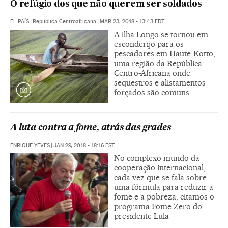
O refúgio dos que não querem ser soldados
EL PAÍS
|
República Centroafricana
|
MAR 23, 2018 - 13:43
EDT
A ilha Longo se tornou em
esconderijo para os
pescadores em Haute-Kotto,
uma região da República
Centro-Africana onde
sequestros e alistamentos
forçados são comuns
A luta contra a fome, atrás das grades
ENRIQUE YEVES
|
JAN 29, 2018 - 18:16
EST
No complexo mundo da
cooperação internacional,
cada vez que se fala sobre
uma fórmula para reduzir a
fome e a pobreza, citamos o
programa Fome Zero do
presidente Lula