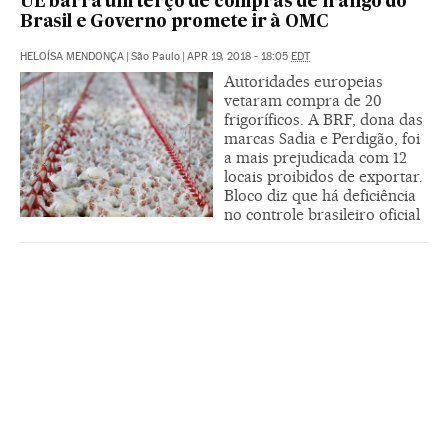
UE barra um terço de compras de frango do
Brasil e Governo promete ir à OMC
HELOÍSA MENDONÇA
|
São Paulo
|
APR 19, 2018 - 18:05
EDT
Autoridades europeias
vetaram compra de 20
frigoríficos. A BRF, dona das
marcas Sadia e Perdigão, foi
a mais prejudicada com 12
locais proibidos de exportar.
Bloco diz que há deficiência
no controle brasileiro oficial