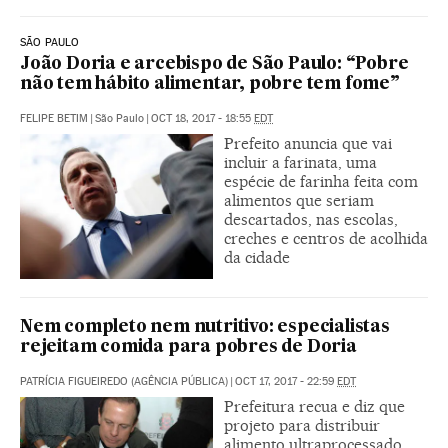
SÃO PAULO
João Doria e arcebispo de São Paulo: “Pobre
não tem hábito alimentar, pobre tem fome”
FELIPE BETIM
|
São Paulo
|
OCT 18, 2017 - 18:55
EDT
Prefeito anuncia que vai
incluir a farinata, uma
espécie de farinha feita com
alimentos que seriam
descartados, nas escolas,
creches e centros de acolhida
da cidade
Nem completo nem nutritivo: especialistas
rejeitam comida para pobres de Doria
PATRÍCIA FIGUEIREDO (AGÊNCIA PÚBLICA)
|
OCT 17, 2017 - 22:59
EDT
Prefeitura recua e diz que
projeto para distribuir
alimento ultraprocessado