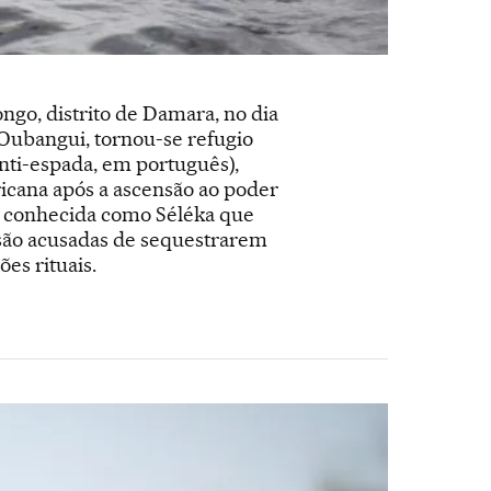
ngo, distrito de Damara, no dia
 Oubangui, tornou-se refugio
nti-espada, em português),
ricana após a ascensão ao poder
na conhecida como Séléka que
 são acusadas de sequestrarem
es rituais.