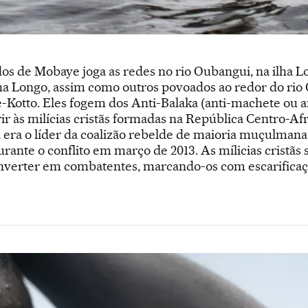
s de Mobaye joga as redes no rio Oubangui, na ilha Lo
Ilha Longo, assim como outros povoados ao redor do rio
-Kotto. Eles fogem dos Anti-Balaka (anti-machete ou a
rir às milícias cristãs formadas na República Centro-Af
a era o líder da coalizão rebelde de maioria muçulma
rante o conflito em março de 2013. As mílicias cristãs
nverter em combatentes, marcando-os com escarificaçõ