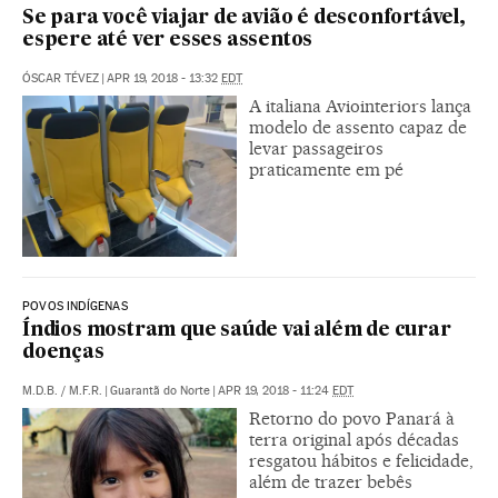
Se para você viajar de avião é desconfortável,
espere até ver esses assentos
ÓSCAR TÉVEZ
|
APR 19, 2018 - 13:32
EDT
A italiana Aviointeriors lança
modelo de assento capaz de
levar passageiros
praticamente em pé
POVOS INDÍGENAS
Índios mostram que saúde vai além de curar
doenças
M.D.B. / M.F.R.
|
Guarantã do Norte
|
APR 19, 2018 - 11:24
EDT
Retorno do povo Panará à
terra original após décadas
resgatou hábitos e felicidade,
além de trazer bebês