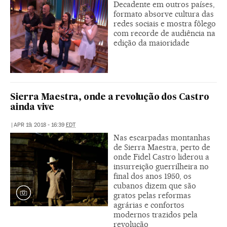
Decadente em outros países,
formato absorve cultura das
redes sociais e mostra fôlego
com recorde de audiência na
edição da maioridade
Sierra Maestra, onde a revolução dos Castro
ainda vive
|
APR 19, 2018 - 16:39
EDT
Nas escarpadas montanhas
de Sierra Maestra, perto de
onde Fidel Castro liderou a
insurreição guerrilheira no
final dos anos 1950, os
cubanos dizem que são
gratos pelas reformas
agrárias e confortos
modernos trazidos pela
revolução