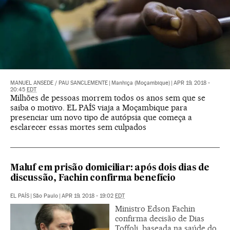
MANUEL ANSEDE
/
PAU SANCLEMENTE
|
Manhiça (Moçambique)
|
APR 19, 2018 -
20:45
EDT
Milhões de pessoas morrem todos os anos sem que se
saiba o motivo. EL PAÍS viaja a Moçambique para
presenciar um novo tipo de autópsia que começa a
esclarecer essas mortes sem culpados
Maluf em prisão domiciliar: após dois dias de
discussão, Fachin confirma benefício
EL PAÍS
|
São Paulo
|
APR 19, 2018 - 19:02
EDT
Ministro Edson Fachin
confirma decisão de Dias
Toffoli, baseada na saúde do