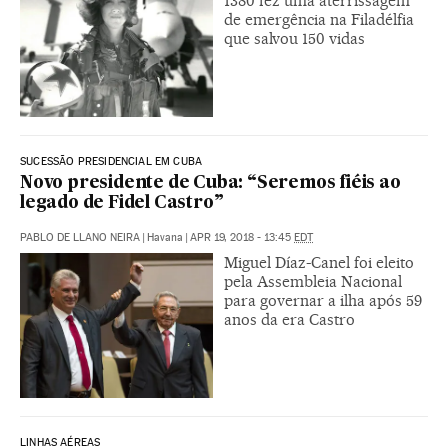
1380 fez uma aterrissagem
de emergência na Filadélfia
que salvou 150 vidas
SUCESSÃO PRESIDENCIAL EM CUBA
Novo presidente de Cuba: “Seremos fiéis ao
legado de Fidel Castro”
PABLO DE LLANO NEIRA
|
Havana
|
APR 19, 2018 - 13:45
EDT
Miguel Díaz-Canel foi eleito
pela Assembleia Nacional
para governar a ilha após 59
anos da era Castro
LINHAS AÉREAS