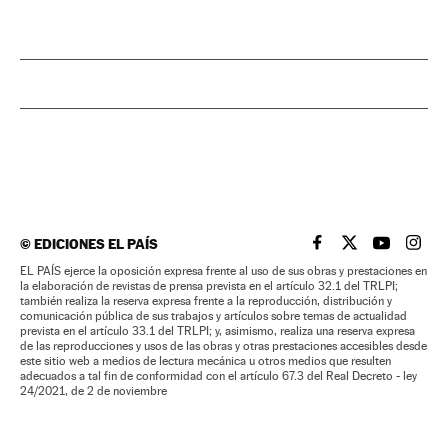
©
EDICIONES EL PAÍS
EL PAÍS BRASIL EN
EL PAÍS BRASI
EL PAÍS B
EL PA
EL PAÍS ejerce la oposición expresa frente al uso de sus obras y prestaciones en
la elaboración de revistas de prensa prevista en el artículo 32.1 del TRLPI;
también realiza la reserva expresa frente a la reproducción, distribución y
comunicación pública de sus trabajos y artículos sobre temas de actualidad
prevista en el artículo 33.1 del TRLPI; y, asimismo, realiza una reserva expresa
de las reproducciones y usos de las obras y otras prestaciones accesibles desde
este sitio web a medios de lectura mecánica u otros medios que resulten
adecuados a tal fin de conformidad con el artículo 67.3 del Real Decreto - ley
24/2021, de 2 de noviembre