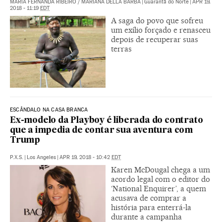
MARIA FERNANDA RIBEIRO / MARIANA DELLA BARBA
|
Guarantã do Norte
|
APR 19,
2018 - 11:19
EDT
A saga do povo que sofreu
um exílio forçado e renasceu
depois de recuperar suas
terras
ESCÂNDALO NA CASA BRANCA
Ex-modelo da Playboy é liberada do contrato
que a impedia de contar sua aventura com
Trump
P.X.S.
|
Los Angeles
|
APR 19, 2018 - 10:42
EDT
Karen McDougal chega a um
acordo legal com o editor do
‘National Enquirer’, a quem
acusava de comprar a
história para enterrá-la
durante a campanha