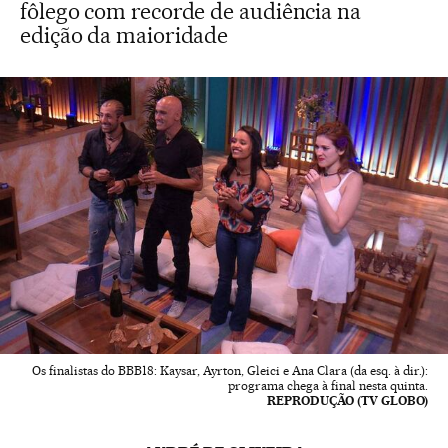
fôlego com recorde de audiência na
edição da maioridade
Os finalistas do BBB18: Kaysar, Ayrton, Gleici e Ana Clara (da esq. à dir.):
programa chega à final nesta quinta.
REPRODUÇÃO (TV GLOBO)