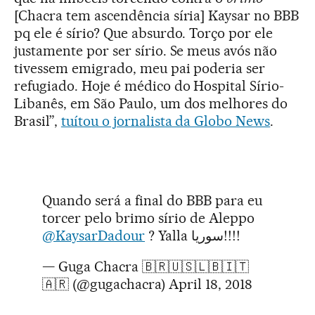
[Chacra tem ascendência síria] Kaysar no BBB
pq ele é sírio? Que absurdo. Torço por ele
justamente por ser sírio. Se meus avós não
tivessem emigrado, meu pai poderia ser
refugiado. Hoje é médico do Hospital Sírio-
Libanês, em São Paulo, um dos melhores do
Brasil”,
tuítou o jornalista da Globo News
.
Quando será a final do BBB para eu
torcer pelo brimo sírio de Aleppo
@KaysarDadour
? Yalla سوريا!!!!
— Guga Chacra 🇧🇷🇺🇸🇱🇧🇮🇹
🇦🇷 (@gugachacra)
April 18, 2018