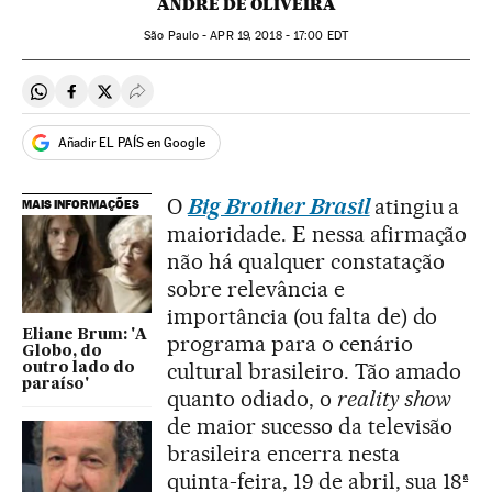
ANDRÉ DE OLIVEIRA
São Paulo -
APR
19, 2018 - 17:00
EDT
Compartir en Whatsapp
Compartir en Facebook
Compartir en Twitter
Desplegar Redes Sociales
Añadir EL PAÍS en Google
O
Big Brother Brasil
atingiu a
MAIS INFORMAÇÕES
maioridade. E nessa afirmação
não há qualquer constatação
sobre relevância e
importância (ou falta de) do
Eliane Brum: 'A
programa para o cenário
Globo, do
cultural brasileiro. Tão amado
outro lado do
paraíso'
quanto odiado, o
reality show
de maior sucesso da televisão
brasileira encerra nesta
quinta-feira, 19 de abril, sua 18ª