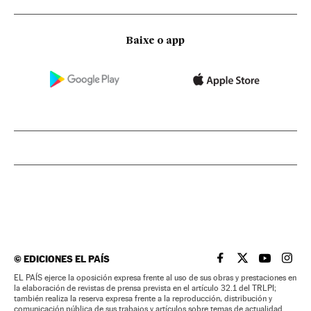
Baixe o app
©
EDICIONES EL PAÍS
EL PAÍS BRASIL EN
EL PAÍS BRASI
EL PAÍS B
EL PA
EL PAÍS ejerce la oposición expresa frente al uso de sus obras y prestaciones en
la elaboración de revistas de prensa prevista en el artículo 32.1 del TRLPI;
también realiza la reserva expresa frente a la reproducción, distribución y
comunicación pública de sus trabajos y artículos sobre temas de actualidad