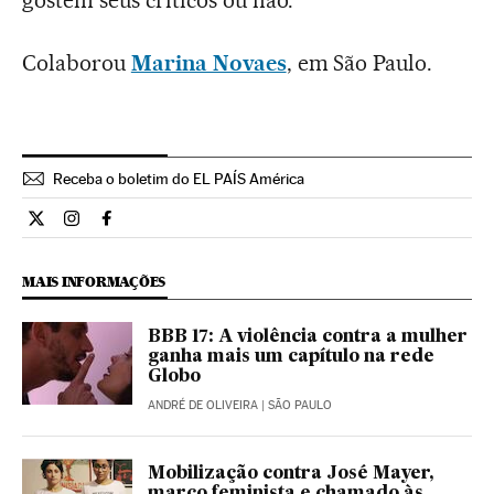
gostem seus críticos ou não.
Colaborou
Marina Novaes
, em São Paulo.
Receba o boletim do EL PAÍS América
Cultura El País Brasil en Twitter
Cultura El País Brasil en Instagram
Cultura El País Brasil en Facebook
MAIS INFORMAÇÕES
BBB 17: A violência contra a mulher
ganha mais um capítulo na rede
Globo
ANDRÉ DE OLIVEIRA
| SÃO PAULO
Mobilização contra José Mayer,