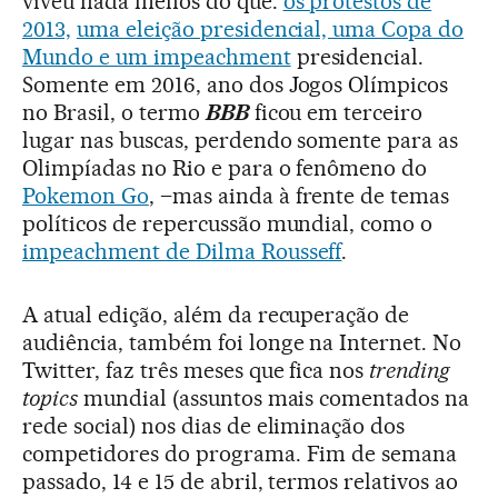
viveu nada menos do que:
os protestos de
2013,
uma eleição presidencial, uma Copa do
Mundo e um impeachment
presidencial.
Somente em 2016, ano dos Jogos Olímpicos
no Brasil, o termo
BBB
ficou em terceiro
lugar nas buscas, perdendo somente para as
Olimpíadas no Rio e para o fenômeno do
Pokemon Go
, –mas ainda à frente de temas
políticos de repercussão mundial, como o
impeachment de Dilma Rousseff
.
A atual edição, além da recuperação de
audiência, também foi longe na Internet. No
Twitter, faz três meses que fica nos
trending
topics
mundial (assuntos mais comentados na
rede social) nos dias de eliminação dos
competidores do programa. Fim de semana
passado, 14 e 15 de abril, termos relativos ao