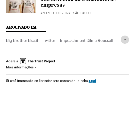
marco feminista e chamado às
empresas
ANDRÉ DE OLIVEIRA
| SÃO PAULO
ARQUIVADO EM
Big Brother Brasil
Twitter
Impeachment Dilma Rousseff
Reality show
TV Globo
Síria
Acre
Partido dos Trabalhadores
Refugiados
Xenofobia
Adere a
Mais informações
Google
Motores pesquisa
Redes sociais
Brasil
América do Sul
América Latina
Programa tv
aquí
Si está interesado en licenciar este contenido, pinche
Partidos políticos
Programação
Televisão
Meios comunicação
Problemas sociais
Comunicação
Sociedade
Comunicações