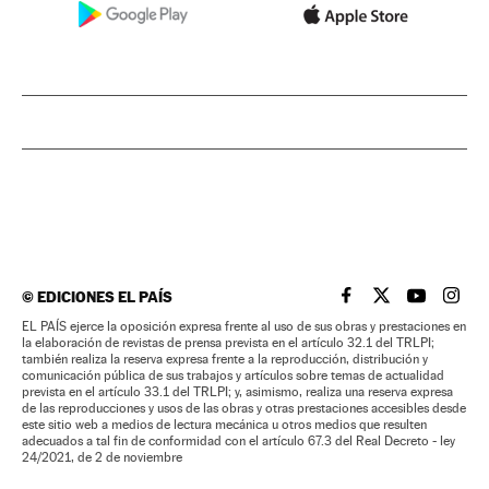
©
EDICIONES EL PAÍS
EL PAÍS BRASIL EN
EL PAÍS BRASI
EL PAÍS B
EL PA
EL PAÍS ejerce la oposición expresa frente al uso de sus obras y prestaciones en
la elaboración de revistas de prensa prevista en el artículo 32.1 del TRLPI;
también realiza la reserva expresa frente a la reproducción, distribución y
comunicación pública de sus trabajos y artículos sobre temas de actualidad
prevista en el artículo 33.1 del TRLPI; y, asimismo, realiza una reserva expresa
de las reproducciones y usos de las obras y otras prestaciones accesibles desde
este sitio web a medios de lectura mecánica u otros medios que resulten
adecuados a tal fin de conformidad con el artículo 67.3 del Real Decreto - ley
24/2021, de 2 de noviembre