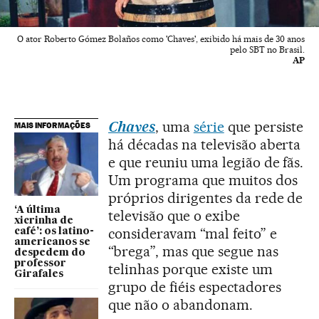
O ator Roberto Gómez Bolaños como 'Chaves', exibido há mais de 30 anos
pelo SBT no Brasil.
AP
Chaves
, uma
série
que persiste
MAIS INFORMAÇÕES
há décadas na televisão aberta
e que reuniu uma legião de fãs.
Um programa que muitos dos
próprios dirigentes da rede de
‘A última
televisão que o exibe
xicrinha de
consideravam “mal feito” e
café’: os latino-
americanos se
“brega”, mas que segue nas
despedem do
professor
telinhas porque existe um
Girafales
grupo de fiéis espectadores
que não o abandonam.