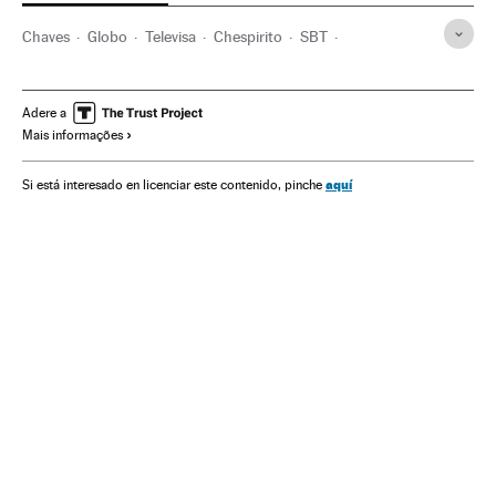
Chaves
Globo
Televisa
Chespirito
SBT
Silvio Santos
TV Globo
Série comédia
Gêneros séries
México
Cadeias televisão
Séries tv
América do Norte
Adere a
Mais informações
Brasil
Programa tv
América Latina
América do Sul
Programação
América
Empresas
Televisão
aquí
Si está interesado en licenciar este contenido, pinche
Economia
Meios comunicação
Comunicação