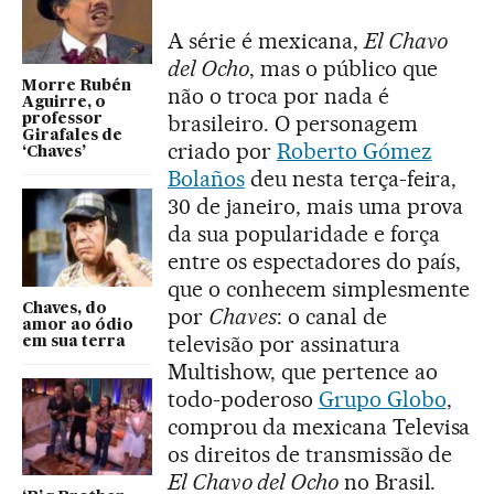
A série é mexicana,
El Chavo
del Ocho
, mas o público que
Morre Rubén
não o troca por nada é
Aguirre, o
brasileiro. O personagem
professor
Girafales de
criado por
Roberto Gómez
‘Chaves’
Bolaños
deu nesta terça-feira,
30 de janeiro, mais uma prova
da sua popularidade e força
entre os espectadores do país,
que o conhecem simplesmente
Chaves, do
por
Chaves
: o canal de
amor ao ódio
televisão por assinatura
em sua terra
Multishow, que pertence ao
todo-poderoso
Grupo Globo
,
comprou da mexicana Televisa
os direitos de transmissão de
El Chavo del Ocho
no Brasil.