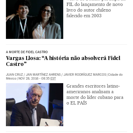
FIL do lançamento de novo
livro do autor chileno
falecido em 2003
A MORTE DE FIDEL CASTRO
Vargas Llosa: “A história não absolverá Fidel
Castro”
JUAN CRUZ
/
JAN MARTÍNEZ AHRENS
/
JAVIER RODRÍGUEZ MARCOS
|
Cidade do
México
|
NOV 28, 2016 - 08:35
EST
Grandes escritores latino-
americanos analisam a
morte do líder cubano para
o EL PAÍS