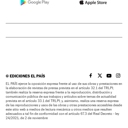
©
EDICIONES EL PAÍS
EL PAÍS BRASIL EN
EL PAÍS BRASI
EL PAÍS B
EL PA
EL PAÍS ejerce la oposición expresa frente al uso de sus obras y prestaciones en
la elaboración de revistas de prensa prevista en el artículo 32.1 del TRLPI;
también realiza la reserva expresa frente a la reproducción, distribución y
comunicación pública de sus trabajos y artículos sobre temas de actualidad
prevista en el artículo 33.1 del TRLPI; y, asimismo, realiza una reserva expresa
de las reproducciones y usos de las obras y otras prestaciones accesibles desde
este sitio web a medios de lectura mecánica u otros medios que resulten
adecuados a tal fin de conformidad con el artículo 67.3 del Real Decreto - ley
24/2021, de 2 de noviembre