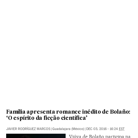
Família apresenta romance inédito de Bolaño:
‘O espírito da ficção científica’
JAVIER RODRÍGUEZ MARCOS
|
Guadalajara (México)
|
DEC 03, 2016 - 16:24
EST
Viúva de Bolaño participa na