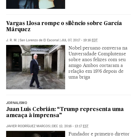
Vargas Llosa rompe o silêncio sobre García
Márquez
J. R. M.
|
San Lorenzo de El Escorial
|
JUL 07, 2017 - 19:16
EDT
Nobel peruano conversa na
Universidade Complutense
sobre anos felizes com seu
amigo Ambos cortaram a
relação em 1976 depois de
uma briga
JORNALISMO
Juan Luis Cebrián: “Trump representa uma
ameaça à imprensa”
JAVIER RODRÍGUEZ MARCOS
|
DEC 12, 2016 - 13:17
EST
Fundador e primeiro diretor