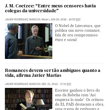
J. M. Coetzee: “Entre meus censores havia
colegas da universidade”
JAVIER RODRÍGUEZ MARCOS
|
Madri
|
JUN 26, 2016 - 16:55
EDT
O Nobel de Literatura, que
publica um novo romance,
fala de seu compromisso
ético e social
Romances devem ser tão ambíguos quanto a
vida, afirma Javier Marías
JAVIER RODRÍGUEZ MARCOS
|
DEC 21, 2014 - 17:21
EST
Escritor ganhou o livro do
ano da Babelia com 'Así
empieza lo malo'. Os críticos
do EL PAÍS destacam a obra,
uma trama de embustes e