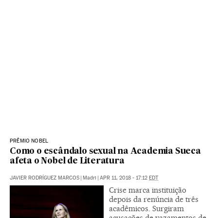
PRÊMIO NOBEL
Como o escândalo sexual na Academia Sueca
afeta o Nobel de Literatura
JAVIER RODRÍGUEZ MARCOS
|
Madri
|
APR 11, 2018 - 17:12
EDT
Crise marca instituição
depois da renúncia de três
acadêmicos. Surgiram
acusações de vazamentos de