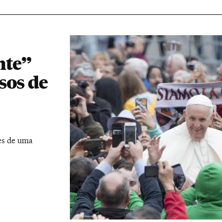
nte”
sos de
ões de uma