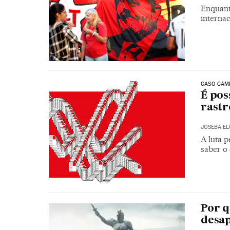
Enquant
interna
CASO CAM
É pos
rastr
JOSEBA EL
A luta 
saber o
Por q
desap