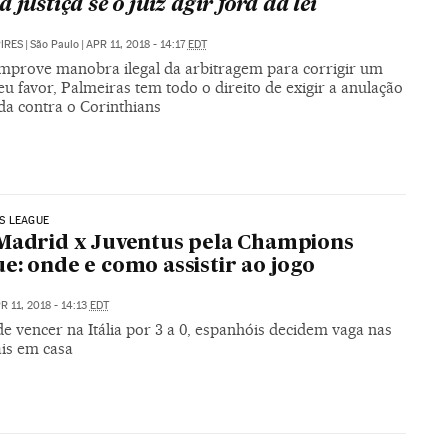
 justiça se o juiz agir fora da lei
PIRES
|
São Paulo
|
APR 11, 2018 - 14:17
EDT
mprove manobra ilegal da arbitragem para corrigir um
eu favor, Palmeiras tem todo o direito de exigir a anulação
da contra o Corinthians
S LEAGUE
Madrid x Juventus pela Champions
e: onde e como assistir ao jogo
R 11, 2018 - 14:13
EDT
e vencer na Itália por 3 a 0, espanhóis decidem vaga nas
ais em casa