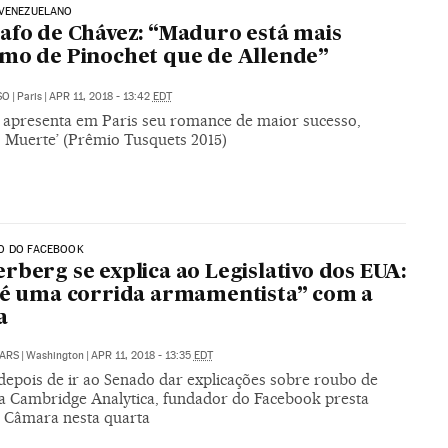
 VENEZUELANO
afo de Chávez: “Maduro está mais
mo de Pinochet que de Allende”
SO
|
Paris
|
APR 11, 2018 - 13:42
EDT
r apresenta em Paris seu romance de maior sucesso,
o Muerte’ (Prêmio Tusquets 2015)
O DO FACEBOOK
rberg se explica ao Legislativo dos EUA:
 é uma corrida armamentista” com a
a
ARS
|
Washington
|
APR 11, 2018 - 13:35
EDT
depois de ir ao Senado dar explicações sobre roubo de
a Cambridge Analytica, fundador do Facebook presta
à Câmara nesta quarta