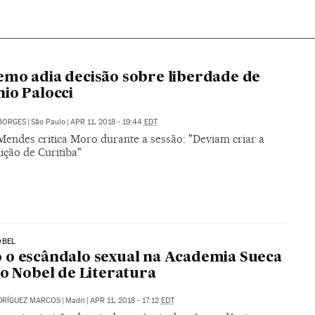
mo adia decisão sobre liberdade de
io Palocci
BORGES
|
São Paulo
|
APR 11, 2018 - 19:44
EDT
Mendes critica Moro durante a sessão: "Deviam criar a
ição de Curitiba"
OBEL
o escândalo sexual na Academia Sueca
 o Nobel de Literatura
DRÍGUEZ MARCOS
|
Madri
|
APR 11, 2018 - 17:12
EDT