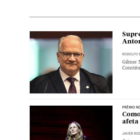
Supre
Anton
RODOLFO 
Gilmar 
Constitu
PRÊMIO N
Como 
afeta
JAVIER RO