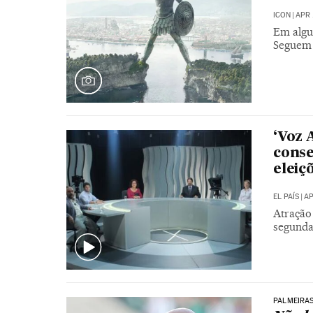
ICON
|
APR 
Em algu
Seguem 
‘Voz 
conse
eleiç
EL PAÍS
|
AP
Atração
segunda
PALMEIRAS