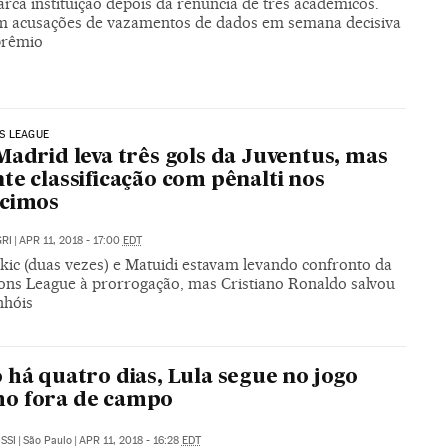
rca instituição depois da renúncia de três acadêmicos.
m acusações de vazamentos de dados em semana decisiva
prêmio
S LEAGUE
Madrid leva três gols da Juventus, mas
te classificação com pênalti nos
scimos
RI
|
APR 11, 2018 - 17:00
EDT
ic (duas vezes) e Matuidi estavam levando confronto da
ns League à prorrogação, mas Cristiano Ronaldo salvou
nhóis
 há quatro dias, Lula segue no jogo
o fora de campo
SSI
|
São Paulo
|
APR 11, 2018 - 16:28
EDT