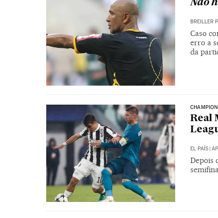
Não há
BREILLER 
Caso co
erro a s
da parti
CHAMPION
Real 
Leagu
EL PAÍS
|
AP
Depois d
semifin