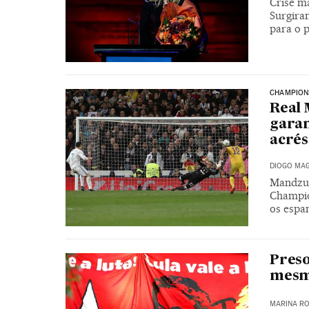
Crise ma
Surgira
para o 
CHAMPION
Real 
garan
acré
DIOGO MAG
Mandzuk
Champio
os espa
Preso
mesm
MARINA RO