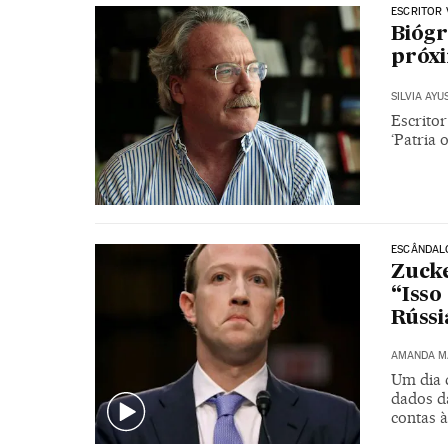
ESCRITOR
Biógr
próxi
SILVIA AYU
Escrito
‘Patria 
ESCÂNDAL
Zucke
“Isso
Rússi
AMANDA M
Um dia 
dados d
contas 