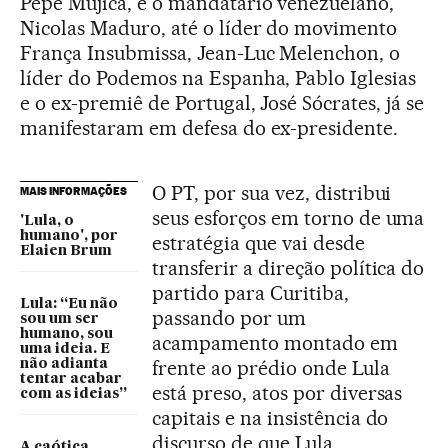
Pepe Mujica, e o mandatário venezuelano,
Nicolas Maduro, até o líder do movimento
França Insubmissa, Jean-Luc Melenchon, o
líder do Podemos na Espanha, Pablo Iglesias
e o ex-premiê de Portugal, José Sócrates, já se
manifestaram em defesa do ex-presidente.
O PT, por sua vez, distribui
MAIS INFORMAÇÕES
seus esforços em torno de uma
'Lula, o
humano', por
estratégia que vai desde
Elaien Brum
transferir a direção política do
partido para Curitiba,
Lula: “Eu não
passando por um
sou um ser
humano, sou
acampamento montado em
uma ideia. E
frente ao prédio onde Lula
não adianta
tentar acabar
está preso, atos por diversas
com as ideias”
capitais e na insistência do
discurso de que Lula
A caótica