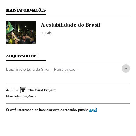
MAIS INFORMAÇÕES
A estabilidade do Brasil
EL PAÍS
ARQUIVADO EM
Luiz Inácio Lula da Silva
Pena prisão
Eleições Brasil 2018
Datafolha
Guilherme Boulos
Fernando Haddad
Ficha Limpa
Operação Lava Jato
Adere a
Mais informações
Gleisi Hoffmann
Eleições Brasil
Polícia Federal
Corrupção política
Brasil
Polícia
Julgamentos
aquí
Si está interesado en licenciar este contenido, pinche
Eleições
América
Processo judicial
Justiça
Sociedade
Partido dos Trabalhadores