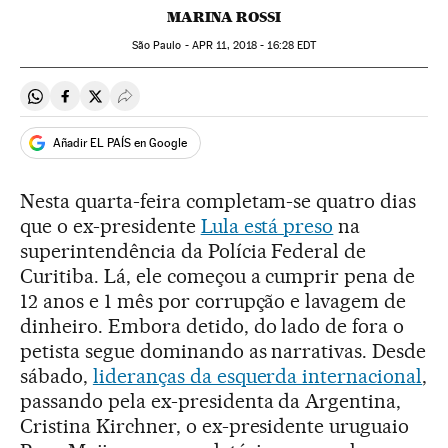
MARINA ROSSI
São Paulo -
APR
11, 2018 - 16:28
EDT
Compartir en Whatsapp
Compartir en Facebook
Compartir en Twitter
Desplegar Redes Sociales
Añadir EL PAÍS en Google
Nesta quarta-feira completam-se quatro dias
que o ex-presidente
Lula está preso
na
superintendência da Polícia Federal de
Curitiba. Lá, ele começou a cumprir pena de
12 anos e 1 mês por corrupção e lavagem de
dinheiro. Embora detido, do lado de fora o
petista segue dominando as narrativas. Desde
sábado,
lideranças da esquerda internacional
,
passando pela ex-presidenta da Argentina,
Cristina Kirchner, o ex-presidente uruguaio