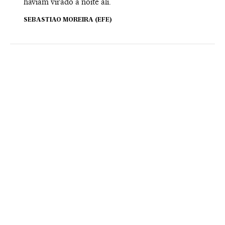
haviam virado a noite ali.
SEBASTIAO MOREIRA (EFE)